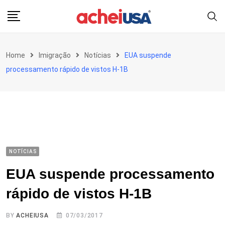
Skip
to
content
Home
Imigração
Notícias
EUA suspende
processamento rápido de vistos H-1B
NOTÍCIAS
EUA suspende processamento
rápido de vistos H-1B
BY
ACHEIUSA
07/03/2017