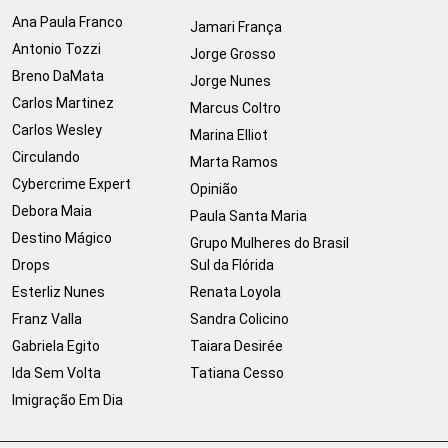
Ana Paula Franco
Jamari França
Antonio Tozzi
Jorge Grosso
Breno DaMata
Jorge Nunes
Carlos Martinez
Marcus Coltro
Carlos Wesley
Marina Elliot
Circulando
Marta Ramos
Cybercrime Expert
Opinião
Debora Maia
Paula Santa Maria
Destino Mágico
Grupo Mulheres do Brasil
Drops
Sul da Flórida
Esterliz Nunes
Renata Loyola
Franz Valla
Sandra Colicino
Gabriela Egito
Taiara Desirée
Ida Sem Volta
Tatiana Cesso
Imigração Em Dia