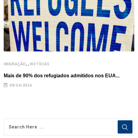
k
n
s
p
t
,
,
,
IMIGRAÇÃO
NOTÍCIAS
Mais de 90% dos refugiados admitidos nos EUA...
H
08/04/2026