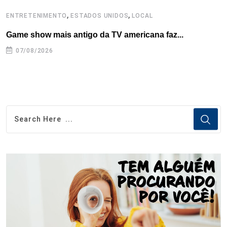
,
,
ENTRETENIMENTO
ESTADOS UNIDOS
LOCAL
E
Game show mais antigo da TV americana faz...
R
07/08/2026