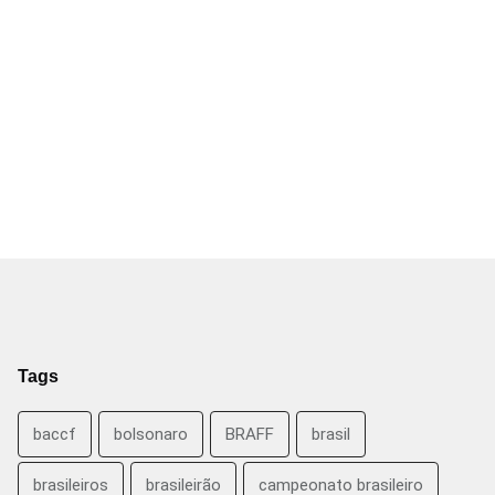
Tags
baccf
bolsonaro
BRAFF
brasil
brasileiros
brasileirão
campeonato brasileiro