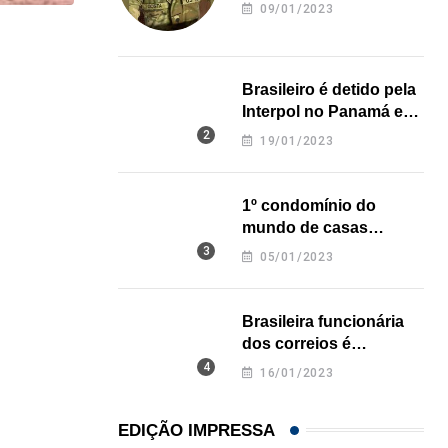
revela onde deixou o
09/01/2023
corpo
LOCAL
Restaurante em Hollywood (FL) lança noite especi
Brasileiro é detido pela
Interpol no Panamá e
05/08/2026
pode pegar prisão
19/01/2023
perpétua nos EUA
1º condomínio do
mundo de casas
impressas em 3D é
05/01/2023
inaugurado no Texas
Brasileira funcionária
dos correios é
assassinada a facadas
16/01/2023
na Califórnia
EDIÇÃO IMPRESSA