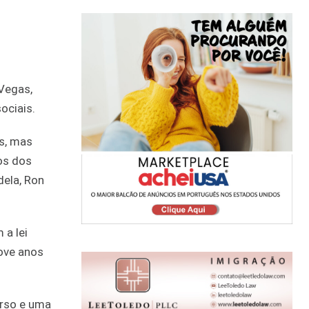
 Vegas,
ociais.
s, mas
os dos
dela, Ron
 a lei
ove anos
erso e uma