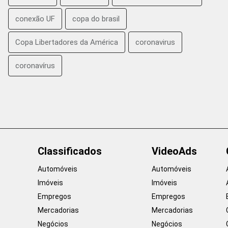
conexão UF
copa do brasil
Copa Libertadores da América
coronavirus
coronavírus
Classificados
VideoAds
Automóveis
Automóveis
Imóveis
Imóveis
Empregos
Empregos
Mercadorias
Mercadorias
Negócios
Negócios