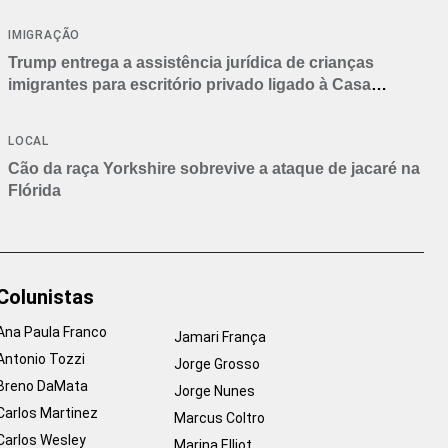
IMIGRAÇÃO
Trump entrega a assistência jurídica de crianças
imigrantes para escritório privado ligado à Casa
Branca
LOCAL
Cão da raça Yorkshire sobrevive a ataque de jacaré na
Flórida
Colunistas
Ana Paula Franco
Jamari França
Antonio Tozzi
Jorge Grosso
Breno DaMata
Jorge Nunes
Carlos Martinez
Marcus Coltro
Carlos Wesley
Marina Elliot