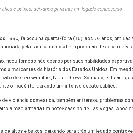
 altos e baixos, deixando para trás um legado controverso
os 1990, faleceu na quarta-feira (10), aos 76 anos, em Las
nfirmada pela família do ex-atleta por meio de suas redes s
no, ficou famoso não apenas por suas habilidades esportiva
mais marcantes da história dos Estados Unidos. Em mead
sinato de sua ex-mulher, Nicole Brown Simpson, e do amigo 
ante o inquérito, gerando um intenso debate público.
ado de violência doméstica, também enfrentou problemas com
lto à mão armada um hotel-cassino de Las Vegas. Após n
a de altos e baixos, deixando para trás um legado controv