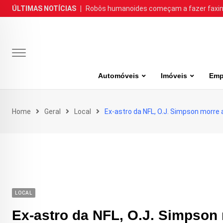
Skip
ÚLTIMAS NOTÍCIAS
|
Robôs humanoides começam a fazer faxina
to
content
Automóveis
Imóveis
Emp
Home
Geral
Local
Ex-astro da NFL, O.J. Simpson morre 
LOCAL
Ex-astro da NFL, O.J. Simpson 