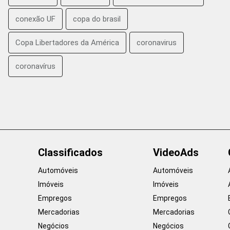
conexão UF
copa do brasil
Copa Libertadores da América
coronavirus
coronavírus
Classificados
VideoAds
Automóveis
Automóveis
Imóveis
Imóveis
Empregos
Empregos
Mercadorias
Mercadorias
Negócios
Negócios