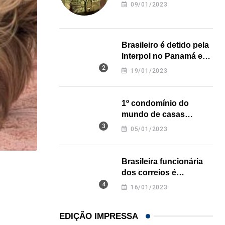
revela onde deixou o
09/01/2023
corpo
Brasileiro é detido pela
Interpol no Panamá e
pode pegar prisão
19/01/2023
perpétua nos EUA
1º condomínio do
mundo de casas
impressas em 3D é
05/01/2023
inaugurado no Texas
Brasileira funcionária
,
,
ESTADOS UNIDOS
IMIGRAÇÃO
dos correios é
assassinada a facadas
16/01/2023
Criminosos usam falsas vagas de emprego para e
na Califórnia
06/08/2026
EDIÇÃO IMPRESSA