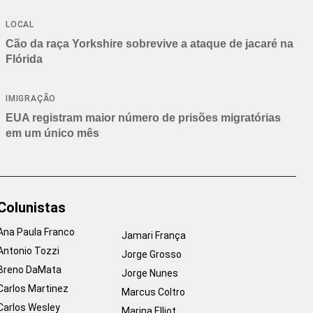
Branca
LOCAL
Cão da raça Yorkshire sobrevive a ataque de jacaré na
Flórida
IMIGRAÇÃO
EUA registram maior número de prisões migratórias
em um único mês
Colunistas
Ana Paula Franco
Jamari França
Antonio Tozzi
Jorge Grosso
Breno DaMata
Jorge Nunes
Carlos Martinez
Marcus Coltro
Carlos Wesley
Marina Elliot