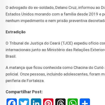
O advogado do ex-soldado, Delano Cruz, informou ao Di
Estados Unidos morando com a família desde 2019 e part
nenhum impedimento e nem prisão preventiva decretada
Extradição
O Tribunal de Justiça do Ceará (TJCE) expediu ofício co
internacionais junto ao Ministério das Relações Exterio
Brasil.
A matança que ficou conhecida como Chacina do Curió
policial. Onze pessoas, incluindo adolescentes, foram mo
periferia de Fortaleza.
Compartilhar Post:
F
T
L
P
T
W
S