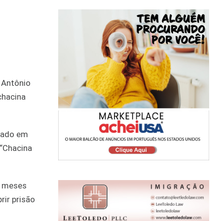
 Antônio
chacina
enado em
 “Chacina
1 meses
rir prisão