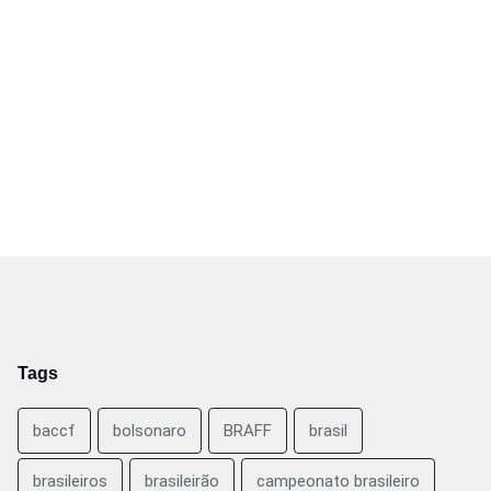
Tags
baccf
bolsonaro
BRAFF
brasil
brasileiros
brasileirão
campeonato brasileiro