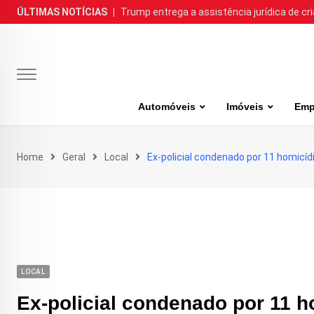
Skip
ÚLTIMAS NOTÍCIAS
|
Trump entrega a assistência jurídica de cr
to
content
Automóveis
Imóveis
Emp
Home
Geral
Local
Ex-policial condenado por 11 homicíd
LOCAL
Ex-policial condenado por 11 h