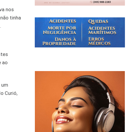
va nos
 não tinha
.
ites
e ao
e um
o Curió,