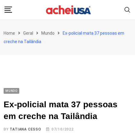
Skip
to
content
Home
Geral
Mundo
Ex-policial mata 37 pessoas em
creche na Tailândia
MUNDO
Ex-policial mata 37 pessoas
em creche na Tailândia
BY
TATIANA CESSO
07/10/2022