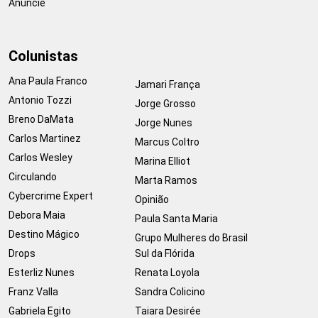
Anuncie
Colunistas
Ana Paula Franco
Jamari França
Antonio Tozzi
Jorge Grosso
Breno DaMata
Jorge Nunes
Carlos Martinez
Marcus Coltro
Carlos Wesley
Marina Elliot
Circulando
Marta Ramos
Cybercrime Expert
Opinião
Debora Maia
Paula Santa Maria
Destino Mágico
Grupo Mulheres do Brasil
Drops
Sul da Flórida
Esterliz Nunes
Renata Loyola
Franz Valla
Sandra Colicino
Gabriela Egito
Taiara Desirée