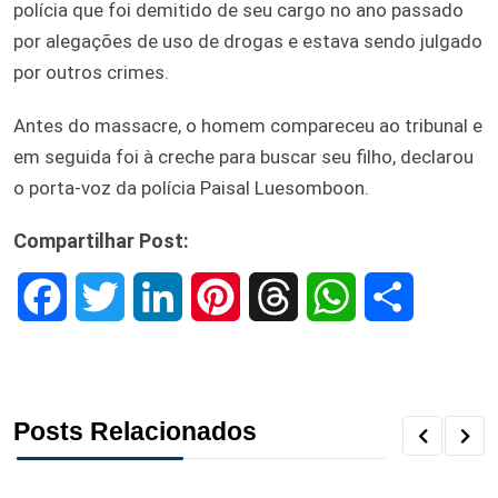
polícia que foi demitido de seu cargo no ano passado
por alegações de uso de drogas e estava sendo julgado
por outros crimes.
Antes do massacre, o homem compareceu ao tribunal e
em seguida foi à creche para buscar seu filho, declarou
o porta-voz da polícia Paisal Luesomboon.
Compartilhar Post:
F
T
L
P
T
W
S
a
w
i
i
h
h
h
c
i
n
n
r
a
a
Posts Relacionados
e
t
k
t
e
t
r
b
t
e
e
a
s
e