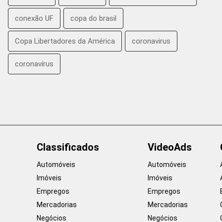
conexão UF
copa do brasil
Copa Libertadores da América
coronavirus
coronavírus
Classificados
VideoAds
Automóveis
Automóveis
Imóveis
Imóveis
Empregos
Empregos
Mercadorias
Mercadorias
Negócios
Negócios