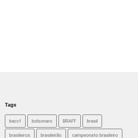
Tags
baccf
bolsonaro
BRAFF
brasil
brasileiros
brasileirão
campeonato brasileiro