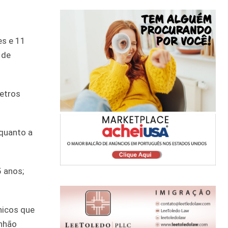
es e 11
 de
etros
quanto a
5 anos;
nicos que
anhão