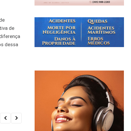
 de
tiva de
 diferença
os dessa