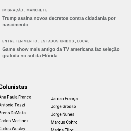
cancelamentos
,
IMIGRAÇÃO
MANCHETE
Trump assina novos decretos contra cidadania por
nascimento
,
,
ENTRETENIMENTO
ESTADOS UNIDOS
LOCAL
Game show mais antigo da TV americana faz seleção
gratuita no sul da Flórida
Colunistas
Ana Paula Franco
Jamari França
Antonio Tozzi
Jorge Grosso
Breno DaMata
Jorge Nunes
Carlos Martinez
Marcus Coltro
Carlos Wesley
Marina Elliot