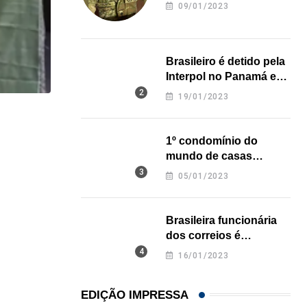
revela onde deixou o
09/01/2023
corpo
Brasileiro é detido pela
Interpol no Panamá e
pode pegar prisão
19/01/2023
perpétua nos EUA
,
BRASIL
ESTADOS UNIDOS
1º condomínio do
Peças de armas saíam da Flórida para o...
mundo de casas
05/08/2026
impressas em 3D é
05/01/2023
inaugurado no Texas
Brasileira funcionária
dos correios é
assassinada a facadas
16/01/2023
na Califórnia
EDIÇÃO IMPRESSA