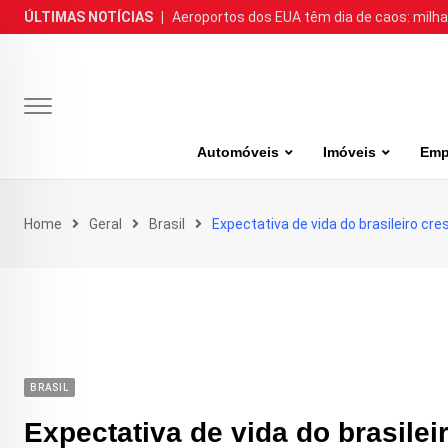
Skip
ÚLTIMAS NOTÍCIAS
|
Aeroportos dos EUA têm dia de caos: milh
to
content
Automóveis
Imóveis
Emp
Home
Geral
Brasil
Expectativa de vida do brasileiro cres
BRASIL
Expectativa de vida do brasileir