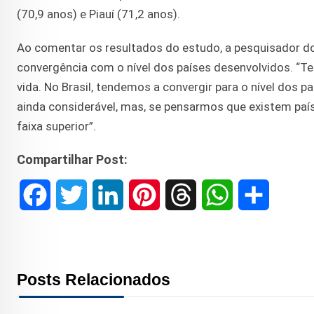
(70,9 anos) e Piauí (71,2 anos).
Ao comentar os resultados do estudo, a pesquisador do
convergência com o nível dos países desenvolvidos. “T
vida. No Brasil, tendemos a convergir para o nível dos 
ainda considerável, mas, se pensarmos que existem pa
faixa superior”.
Compartilhar Post:
F
T
L
P
T
W
S
a
w
i
i
h
h
h
c
i
n
n
r
a
a
Posts Relacionados
e
t
k
t
e
t
r