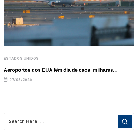
ESTADOS UNIDOS
I
Aeroportos dos EUA têm dia de caos: milhares...
T
n
07/08/2026