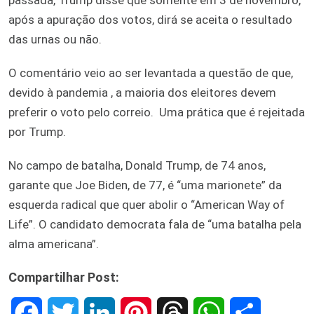
após a apuração dos votos, dirá se aceita o resultado
das urnas ou não.
O comentário veio ao ser levantada a questão de que,
devido à pandemia , a maioria dos eleitores devem
preferir o voto pelo correio. Uma prática que é rejeitada
por Trump.
No campo de batalha, Donald Trump, de 74 anos,
garante que Joe Biden, de 77, é “uma marionete” da
esquerda radical que quer abolir o “American Way of
Life”. O candidato democrata fala de “uma batalha pela
alma americana”.
Compartilhar Post:
F
T
L
P
T
W
S