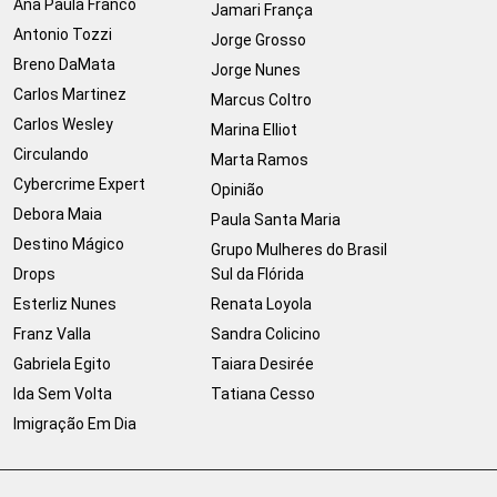
Ana Paula Franco
Jamari França
Antonio Tozzi
Jorge Grosso
Breno DaMata
Jorge Nunes
Carlos Martinez
Marcus Coltro
Carlos Wesley
Marina Elliot
Circulando
Marta Ramos
Cybercrime Expert
Opinião
Debora Maia
Paula Santa Maria
Destino Mágico
Grupo Mulheres do Brasil
Drops
Sul da Flórida
Esterliz Nunes
Renata Loyola
Franz Valla
Sandra Colicino
Gabriela Egito
Taiara Desirée
Ida Sem Volta
Tatiana Cesso
Imigração Em Dia