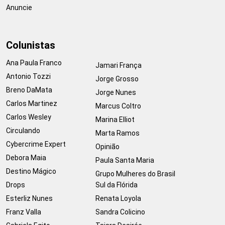
Anuncie
Colunistas
Ana Paula Franco
Jamari França
Antonio Tozzi
Jorge Grosso
Breno DaMata
Jorge Nunes
Carlos Martinez
Marcus Coltro
Carlos Wesley
Marina Elliot
Circulando
Marta Ramos
Cybercrime Expert
Opinião
Debora Maia
Paula Santa Maria
Destino Mágico
Grupo Mulheres do Brasil
Drops
Sul da Flórida
Esterliz Nunes
Renata Loyola
Franz Valla
Sandra Colicino