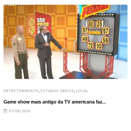
b
t
e
e
a
s
e
o
e
d
r
d
A
o
r
I
e
s
p
k
n
s
p
t
,
,
ENTRETENIMENTO
ESTADOS UNIDOS
LOCAL
L
Game show mais antigo da TV americana faz...
I
se
07/08/2026