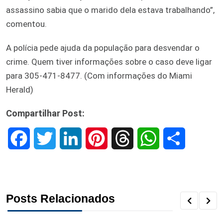
assassino sabia que o marido dela estava trabalhando”,
comentou.
A polícia pede ajuda da população para desvendar o
crime. Quem tiver informações sobre o caso deve ligar
para 305-471-8477. (Com informações do Miami
Herald)
Compartilhar Post:
F
T
L
P
T
W
S
a
w
i
i
h
h
h
c
i
n
n
r
a
a
Posts Relacionados
e
t
k
t
e
t
r