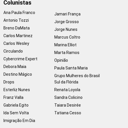
Colunistas
Ana Paula Franco
Jamari França
Antonio Tozzi
Jorge Grosso
Breno DaMata
Jorge Nunes
Carlos Martinez
Marcus Coltro
Carlos Wesley
Marina Elliot
Circulando
Marta Ramos
Cybercrime Expert
Opinião
Debora Maia
Paula Santa Maria
Destino Mágico
Grupo Mulheres do Brasil
Drops
Sul da Flórida
Esterliz Nunes
Renata Loyola
Franz Valla
Sandra Colicino
Gabriela Egito
Taiara Desirée
Ida Sem Volta
Tatiana Cesso
Imigração Em Dia