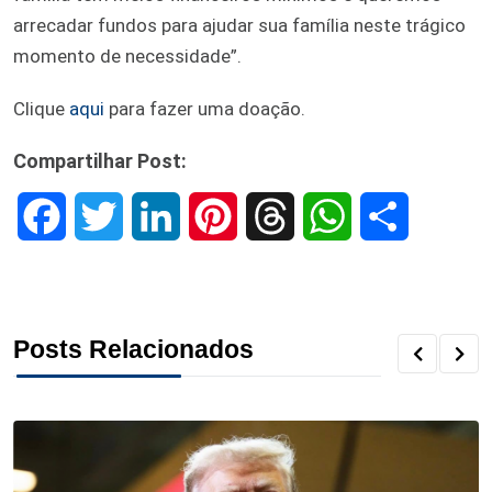
arrecadar fundos para ajudar sua família neste trágico
momento de necessidade”.
Clique
aqui
para fazer uma doação.
Compartilhar Post:
F
T
L
P
T
W
S
a
w
i
i
h
h
h
c
i
n
n
r
a
a
Posts Relacionados
e
t
k
t
e
t
r
b
t
e
e
a
s
e
o
e
d
r
d
A