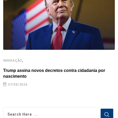
o
r
I
e
s
p
k
n
s
p
t
,
IMIGRAÇÃO
E
Trump assina novos decretos contra cidadania por
C
nascimento
e
07/08/2026