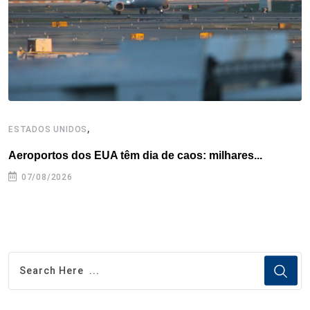
k
n
s
p
t
,
ESTADOS UNIDOS
E
Aeroportos dos EUA têm dia de caos: milhares...
G
07/08/2026