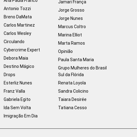
Ana Paula Franco
Jamari França
Antonio Tozzi
Jorge Grosso
Breno DaMata
Jorge Nunes
Carlos Martinez
Marcus Coltro
Carlos Wesley
Marina Elliot
Circulando
Marta Ramos
Cybercrime Expert
Opinião
Debora Maia
Paula Santa Maria
Destino Mágico
Grupo Mulheres do Brasil
Drops
Sul da Flórida
Esterliz Nunes
Renata Loyola
Franz Valla
Sandra Colicino
Gabriela Egito
Taiara Desirée
Ida Sem Volta
Tatiana Cesso
Imigração Em Dia