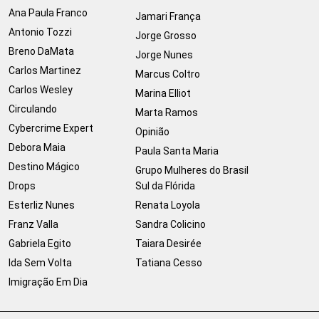
Ana Paula Franco
Jamari França
Antonio Tozzi
Jorge Grosso
Breno DaMata
Jorge Nunes
Carlos Martinez
Marcus Coltro
Carlos Wesley
Marina Elliot
Circulando
Marta Ramos
Cybercrime Expert
Opinião
Debora Maia
Paula Santa Maria
Destino Mágico
Grupo Mulheres do Brasil
Drops
Sul da Flórida
Esterliz Nunes
Renata Loyola
Franz Valla
Sandra Colicino
Gabriela Egito
Taiara Desirée
Ida Sem Volta
Tatiana Cesso
Imigração Em Dia