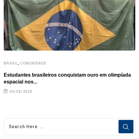
k
n
s
p
t
,
BRASIL
COMUNIDADE
B
Estudantes brasileiros conquistam ouro em olimpíada
P
espacial nos...
06/08/2026