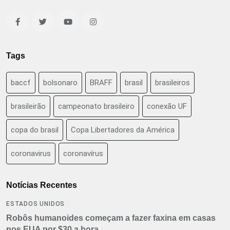
Tags
baccf
bolsonaro
BRAFF
brasil
brasileiros
brasileirão
campeonato brasileiro
conexão UF
copa do brasil
Copa Libertadores da América
coronavirus
coronavírus
Notícias Recentes
ESTADOS UNIDOS
Robôs humanoides começam a fazer faxina em casas
nos EUA por $30 a hora