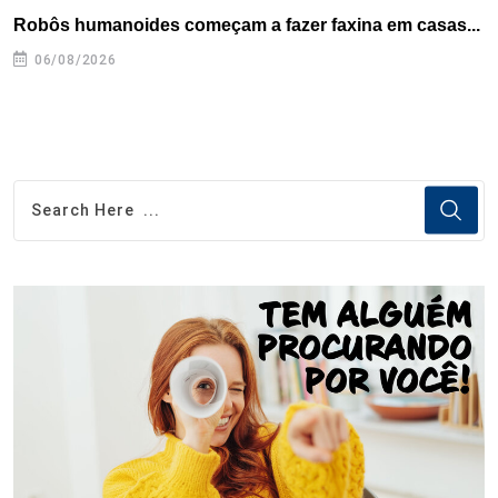
Robôs humanoides começam a fazer faxina em casas...
C
06/08/2026