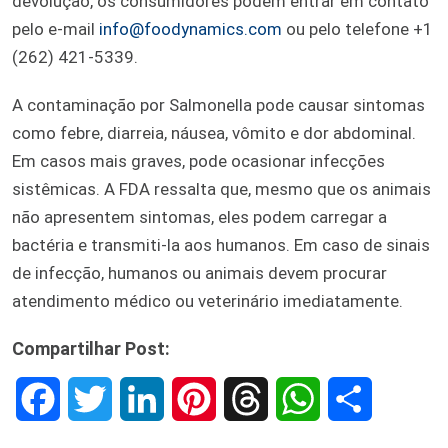
devolução, os consumidores podem entrar em contato
pelo e-mail
info@foodynamics.com
ou pelo telefone +1
(262) 421-5339.
A contaminação por Salmonella pode causar sintomas
como febre, diarreia, náusea, vômito e dor abdominal.
Em casos mais graves, pode ocasionar infecções
sistêmicas. A FDA ressalta que, mesmo que os animais
não apresentem sintomas, eles podem carregar a
bactéria e transmiti-la aos humanos. Em caso de sinais
de infecção, humanos ou animais devem procurar
atendimento médico ou veterinário imediatamente.
Compartilhar Post:
F
T
L
P
T
W
S
a
w
i
i
h
h
h