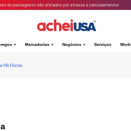
ares de passageiros são afetados por atrasos e cancelamentos
regos
Mercadorias
Negócios
Serviços
Work
 PIB Flórida
da