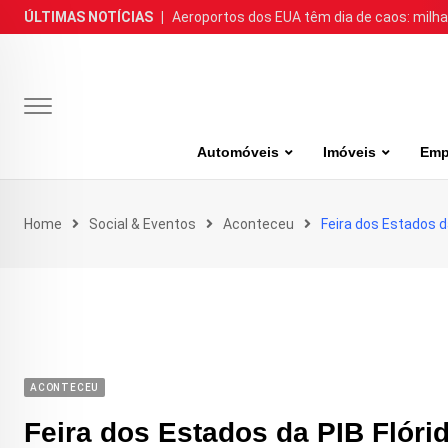
Skip
ÚLTIMAS NOTÍCIAS
|
Aeroportos dos EUA têm dia de caos: milh
to
content
Automóveis
Imóveis
Emp
Home
Social & Eventos
Aconteceu
Feira dos Estados da
ACONTECEU
Feira dos Estados da PIB Flóri