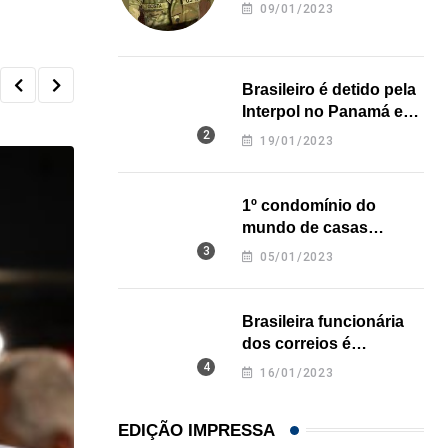
revela onde deixou o
09/01/2023
corpo
Brasileiro é detido pela
Interpol no Panamá e
pode pegar prisão
19/01/2023
perpétua nos EUA
1º condomínio do
mundo de casas
impressas em 3D é
05/01/2023
inaugurado no Texas
Brasileira funcionária
dos correios é
assassinada a facadas
16/01/2023
na Califórnia
EDIÇÃO IMPRESSA