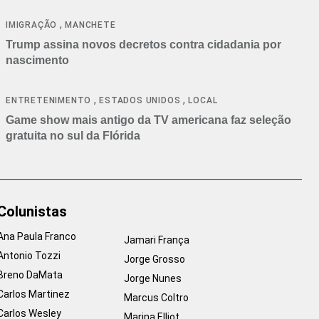
cancelamentos
,
IMIGRAÇÃO
MANCHETE
Trump assina novos decretos contra cidadania por
nascimento
,
,
ENTRETENIMENTO
ESTADOS UNIDOS
LOCAL
Game show mais antigo da TV americana faz seleção
gratuita no sul da Flórida
Colunistas
Ana Paula Franco
Jamari França
Antonio Tozzi
Jorge Grosso
Breno DaMata
Jorge Nunes
Carlos Martinez
Marcus Coltro
Carlos Wesley
Marina Elliot