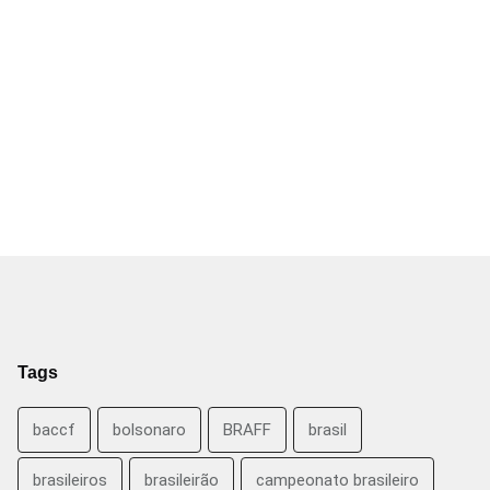
Tags
baccf
bolsonaro
BRAFF
brasil
brasileiros
brasileirão
campeonato brasileiro