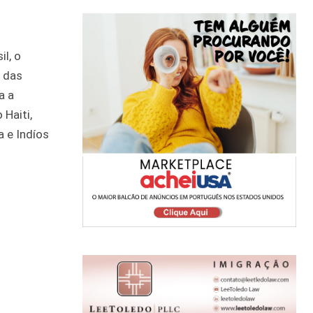
l, o
o das
a a
Haiti,
 e Indíos