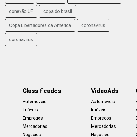
conexão UF
copa do brasil
Copa Libertadores da América
coronavirus
coronavírus
Classificados
VideoAds
Automóveis
Automóveis
Imóveis
Imóveis
Empregos
Empregos
Mercadorias
Mercadorias
Negócios
Negócios