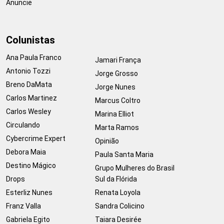
Anuncie
Colunistas
Ana Paula Franco
Jamari França
Antonio Tozzi
Jorge Grosso
Breno DaMata
Jorge Nunes
Carlos Martinez
Marcus Coltro
Carlos Wesley
Marina Elliot
Circulando
Marta Ramos
Cybercrime Expert
Opinião
Debora Maia
Paula Santa Maria
Destino Mágico
Grupo Mulheres do Brasil
Drops
Sul da Flórida
Esterliz Nunes
Renata Loyola
Franz Valla
Sandra Colicino
Gabriela Egito
Taiara Desirée