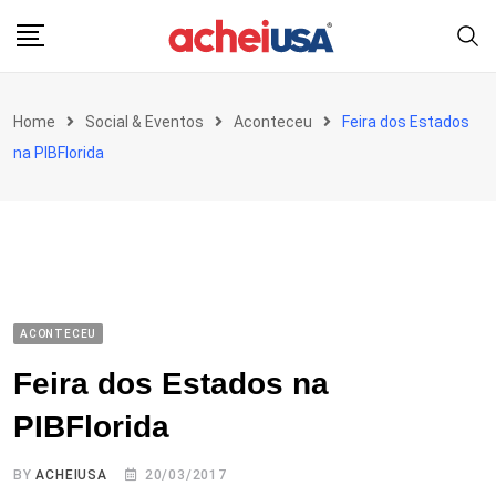
Skip
to
content
Home
Social & Eventos
Aconteceu
Feira dos Estados
na PIBFlorida
ACONTECEU
Feira dos Estados na
PIBFlorida
BY
ACHEIUSA
20/03/2017