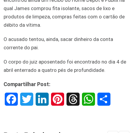
qual James comprou fita isolante, sacos de lixo e
produtos de limpeza, compras feitas com o cartão de
débito da vítima.
O acusado tentou, ainda, sacar dinheiro da conta
corrente do pai.
O corpo do juiz aposentado foi encontrado no dia 4 de
abril enterrado a quatro pés de profundidade.
Compartilhar Post:
F
T
L
P
T
W
S
a
w
i
i
h
h
h
c
i
n
n
r
a
a