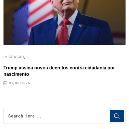
k
n
s
p
t
,
IMIGRAÇÃO
E
Trump assina novos decretos contra cidadania por
G
nascimento
07/08/2026