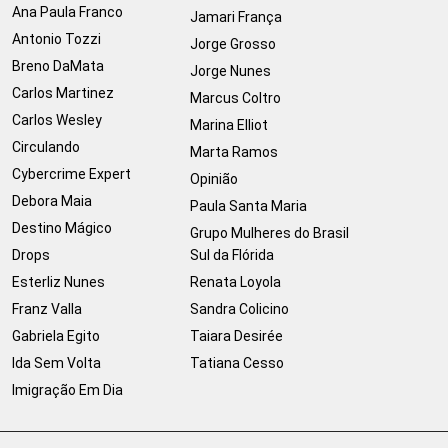
Ana Paula Franco
Jamari França
Antonio Tozzi
Jorge Grosso
Breno DaMata
Jorge Nunes
Carlos Martinez
Marcus Coltro
Carlos Wesley
Marina Elliot
Circulando
Marta Ramos
Cybercrime Expert
Opinião
Debora Maia
Paula Santa Maria
Destino Mágico
Grupo Mulheres do Brasil
Drops
Sul da Flórida
Esterliz Nunes
Renata Loyola
Franz Valla
Sandra Colicino
Gabriela Egito
Taiara Desirée
Ida Sem Volta
Tatiana Cesso
Imigração Em Dia