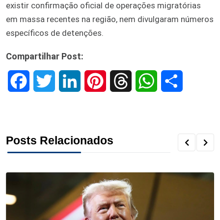
existir confirmação oficial de operações migratórias
em massa recentes na região, nem divulgaram números
específicos de detenções.
Compartilhar Post:
F
T
L
P
T
W
S
a
w
i
i
h
h
h
c
i
n
n
r
a
a
Posts Relacionados
e
t
k
t
e
t
r
b
t
e
e
a
s
e
o
e
d
r
d
A
o
r
I
e
s
p