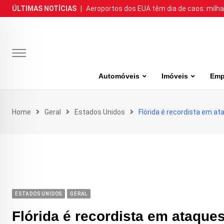
Skip
ÚLTIMAS NOTÍCIAS
|
Aeroportos dos EUA têm dia de caos: milh
to
content
Automóveis
Imóveis
Emp
Home
Geral
Estados Unidos
Flórida é recordista em a
ESTADOS UNIDOS
GERAL
Flórida é recordista em ataque