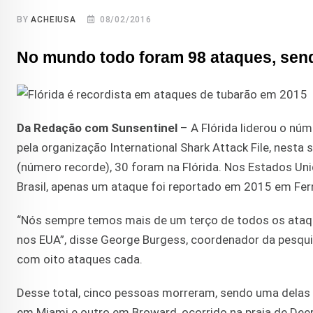
BY
ACHEIUSA
08/02/2016
No mundo todo foram 98 ataques, send
Da Redação com Sunsentinel
– A Flórida liderou o nú
pela organização International Shark Attack File, nest
(número recorde), 30 foram na Flórida. Nos Estados Unid
Brasil, apenas um ataque foi reportado em 2015 em Fe
“Nós sempre temos mais de um terço de todos os ataq
nos EUA”, disse George Burgess, coordenador da pesquis
com oito ataques cada.
Desse total, cinco pessoas morreram, sendo uma delas 
em Miami e outro em Broward, ocorrido na praia de Deer