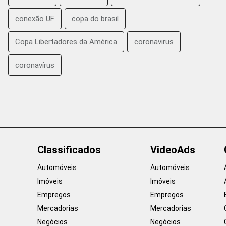
conexão UF
copa do brasil
Copa Libertadores da América
coronavirus
coronavírus
Classificados
VideoAds
Automóveis
Automóveis
Imóveis
Imóveis
Empregos
Empregos
Mercadorias
Mercadorias
Negócios
Negócios