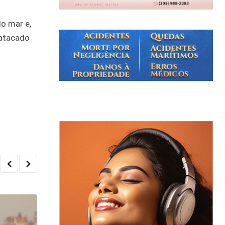
o mar e,
 atacado