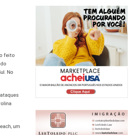
o feito
ndo
ul. No
 ataques
olina
Beach, um