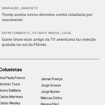
cancelamentos
,
IMIGRAÇÃO
MANCHETE
Trump assina novos decretos contra cidadania por
nascimento
,
,
ENTRETENIMENTO
ESTADOS UNIDOS
LOCAL
Game show mais antigo da TV americana faz seleção
gratuita no sul da Flórida
Colunistas
Ana Paula Franco
Jamari França
Antonio Tozzi
Jorge Grosso
Breno DaMata
Jorge Nunes
Carlos Martinez
Marcus Coltro
Carlos Wesley
Marina Elliot