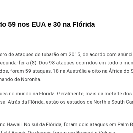
o 59 nos EUA e 30 na Flórida
mero de ataques de tubarão em 2015, de acordo com anúnci
a segunda-feira (8). Dos 98 ataques ocorridos em todo o mu
os, foram 59 ataques, 18 na Austrália e oito na África do S
rnando de Noronha.
ues no mundo na Flórida. Geralmente, mais da metade dos
a. Atrás da Flórida, estão os estados de North e South Car
no Hawaii. No sul da Flórida, foram dois ataques em Palm 
field Beach. Os demais foram em Brevard e Volusia.