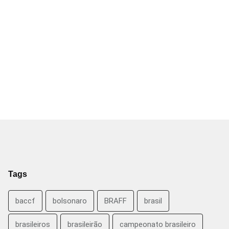
Tags
baccf
bolsonaro
BRAFF
brasil
brasileiros
brasileirão
campeonato brasileiro