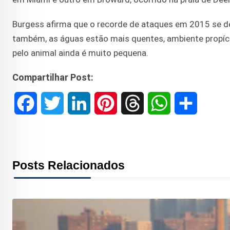
Burgess afirma que o recorde de ataques em 2015 se d
também, as águas estão mais quentes, ambiente propício
pelo animal ainda é muito pequena.
Compartilhar Post:
F
T
L
P
T
W
S
a
w
i
i
h
h
h
c
i
n
n
r
a
a
Posts Relacionados
e
t
k
t
e
t
r
b
t
e
e
a
s
e
o
e
d
r
d
A