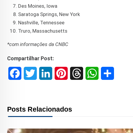
Des Moines, Iowa
Saratoga Springs, New York
Nashville, Tennessee
Truro, Massachusetts
*com informações da CNBC
Compartilhar Post:
F
T
L
P
T
W
S
a
w
i
i
h
h
h
c
i
n
n
r
a
a
Posts Relacionados
e
t
k
t
e
t
r
b
t
e
e
a
s
e