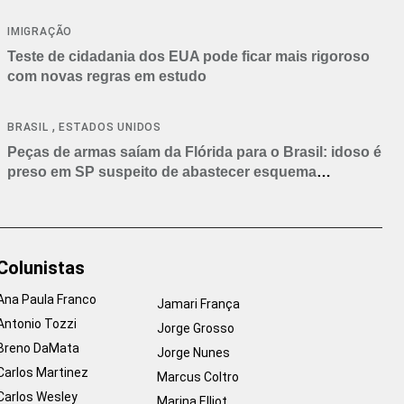
IMIGRAÇÃO
Teste de cidadania dos EUA pode ficar mais rigoroso
com novas regras em estudo
,
BRASIL
ESTADOS UNIDOS
Peças de armas saíam da Flórida para o Brasil: idoso é
preso em SP suspeito de abastecer esquema
criminoso
Colunistas
Ana Paula Franco
Jamari França
Antonio Tozzi
Jorge Grosso
Breno DaMata
Jorge Nunes
Carlos Martinez
Marcus Coltro
Carlos Wesley
Marina Elliot