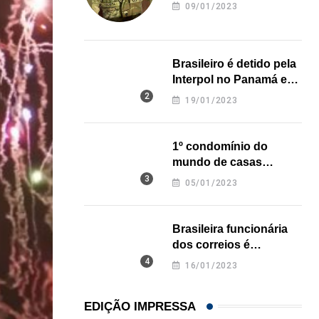
revela onde deixou o
09/01/2023
corpo
Brasileiro é detido pela
Interpol no Panamá e
pode pegar prisão
19/01/2023
perpétua nos EUA
1º condomínio do
mundo de casas
impressas em 3D é
05/01/2023
inaugurado no Texas
Brasileira funcionária
dos correios é
assassinada a facadas
16/01/2023
na Califórnia
EDIÇÃO IMPRESSA