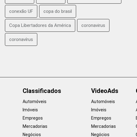
conexão UF
copa do brasil
Copa Libertadores da América
coronavirus
coronavírus
Classificados
VideoAds
Automóveis
Automóveis
Imóveis
Imóveis
Empregos
Empregos
Mercadorias
Mercadorias
Negócios
Negócios