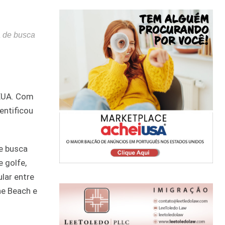
a de busca
 EUA. Com
entificou
de busca
 golfe,
lar entre
ne Beach e