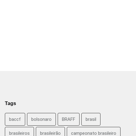
Tags
baccf
bolsonaro
BRAFF
brasil
brasileiros
brasileirão
campeonato brasileiro