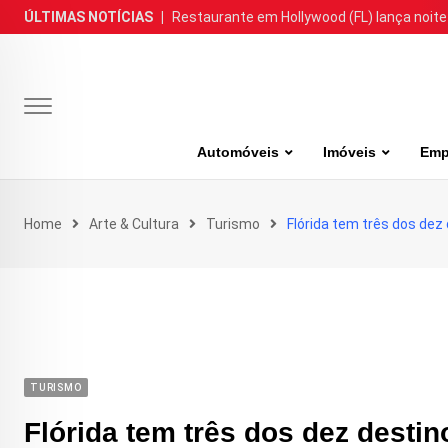
Skip
ÚLTIMAS NOTÍCIAS
|
Restaurante em Hollywood (FL) lança noite
to
content
Automóveis
Imóveis
Emp
Home
Arte & Cultura
Turismo
Flórida tem três dos dez
TURISMO
Flórida tem três dos dez desti