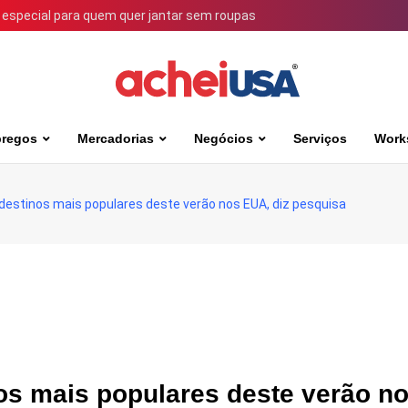
 especial para quem quer jantar sem roupas
regos
Mercadorias
Negócios
Serviços
Work
 destinos mais populares deste verão nos EUA, diz pesquisa
nos mais populares deste verão n