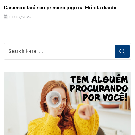
Casemiro fará seu primeiro jogo na Flórida diante...
P
31/07/2026