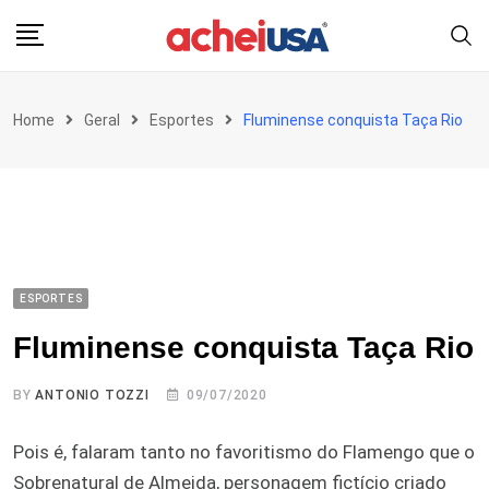
Skip
to
content
Home
Geral
Esportes
Fluminense conquista Taça Rio
ESPORTES
Fluminense conquista Taça Rio
BY
ANTONIO TOZZI
09/07/2020
Pois é, falaram tanto no favoritismo do Flamengo que o
Sobrenatural de Almeida, personagem fictício criado