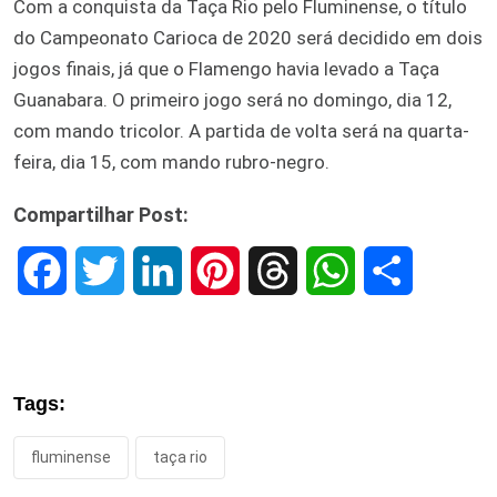
Com a conquista da Taça Rio pelo Fluminense, o título
do Campeonato Carioca de 2020 será decidido em dois
jogos finais, já que o Flamengo havia levado a Taça
Guanabara. O primeiro jogo será no domingo, dia 12,
com mando tricolor. A partida de volta será na quarta-
feira, dia 15, com mando rubro-negro.
Compartilhar Post:
F
T
L
P
T
W
S
a
w
i
i
h
h
h
c
i
n
n
r
a
a
Tags:
e
t
k
t
e
t
r
fluminense
taça rio
b
t
e
e
a
s
e