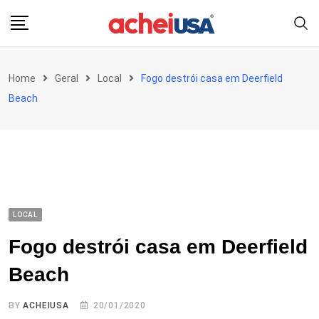
Skip
to
content
Home
Geral
Local
Fogo destrói casa em Deerfield
Beach
LOCAL
Fogo destrói casa em Deerfield
Beach
BY
ACHEIUSA
20/01/2020