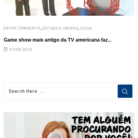
,
,
ENTRETENIMENTO
ESTADOS UNIDOS
LOCAL
L
Game show mais antigo da TV americana faz...
I
se
07/08/2026