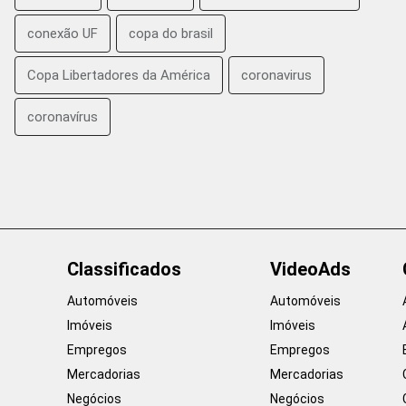
conexão UF
copa do brasil
Copa Libertadores da América
coronavirus
coronavírus
Classificados
VideoAds
Automóveis
Automóveis
Imóveis
Imóveis
Empregos
Empregos
Mercadorias
Mercadorias
Negócios
Negócios