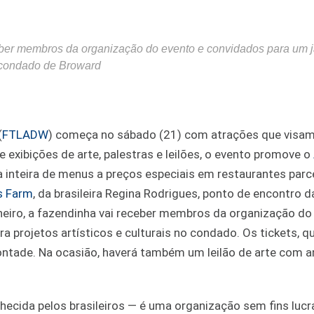
ber membros da organização do evento e convidados para um j
no condado de Broward
(
FTLADW
) começa no sábado (21) com atrações que visa
exibições de arte, palestras e leilões, o evento promove o
a inteira de menus a preços especiais em restaurantes parc
s Farm
, da brasileira Regina Rodrigues, ponto de encontro d
iro, a fazendinha vai receber membros da organização do
a projetos artísticos e culturais no condado. Os tickets, q
ontade. Na ocasião, haverá também um leilão de arte com a
ecida pelos brasileiros — é uma organização sem fins lucr