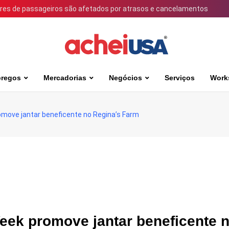
ares de passageiros são afetados por atrasos e cancelamentos
regos
Mercadorias
Negócios
Serviços
Work
omove jantar beneficente no Regina’s Farm
eek promove jantar beneficente 