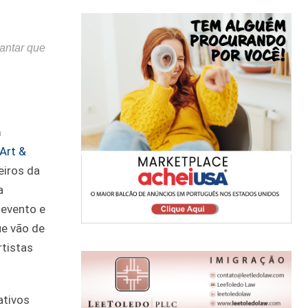
antar que
m
Art &
eiros da
a
 evento e
ue vão de
rtistas
ativos