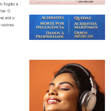
um fogão a
tar. O
ai até o
e outras