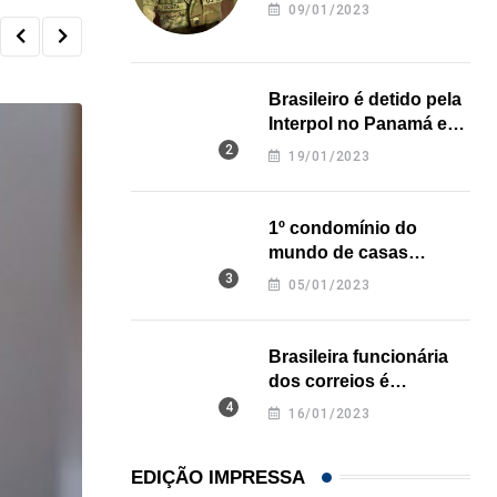
revela onde deixou o
09/01/2023
corpo
Brasileiro é detido pela
Interpol no Panamá e
pode pegar prisão
19/01/2023
perpétua nos EUA
1º condomínio do
mundo de casas
impressas em 3D é
05/01/2023
inaugurado no Texas
Brasileira funcionária
dos correios é
assassinada a facadas
16/01/2023
na Califórnia
EDIÇÃO IMPRESSA