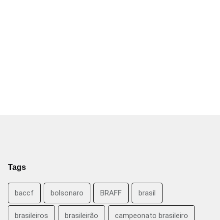
Tags
baccf
bolsonaro
BRAFF
brasil
brasileiros
brasileirão
campeonato brasileiro