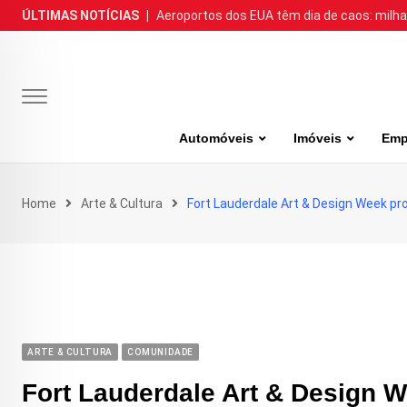
Skip
ÚLTIMAS NOTÍCIAS
|
Aeroportos dos EUA têm dia de caos: milh
to
content
Automóveis
Imóveis
Emp
Home
Arte & Cultura
Fort Lauderdale Art & Design Week pr
ARTE & CULTURA
COMUNIDADE
Fort Lauderdale Art & Design W