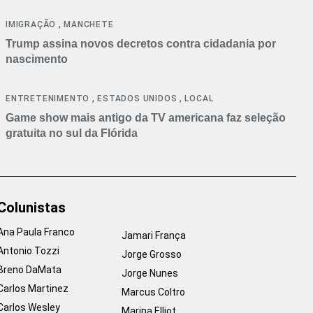
cancelamentos
,
IMIGRAÇÃO
MANCHETE
Trump assina novos decretos contra cidadania por
nascimento
,
,
ENTRETENIMENTO
ESTADOS UNIDOS
LOCAL
Game show mais antigo da TV americana faz seleção
gratuita no sul da Flórida
Colunistas
Ana Paula Franco
Jamari França
Antonio Tozzi
Jorge Grosso
Breno DaMata
Jorge Nunes
Carlos Martinez
Marcus Coltro
Carlos Wesley
Marina Elliot