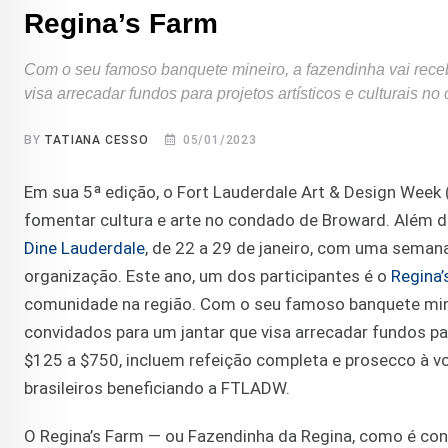
Regina’s Farm
Com o seu famoso banquete mineiro, a fazendinha vai rece
visa arrecadar fundos para projetos artísticos e culturais 
BY
TATIANA CESSO
05/01/2023
Em sua 5ª edição, o Fort Lauderdale Art & Design Week 
fomentar cultura e arte no condado de Broward. Além de 
Dine Lauderdale
, de 22 a 29 de janeiro, com uma seman
organização. Este ano, um dos participantes é o
Regina’
comunidade na região. Com o seu famoso banquete mine
convidados para um jantar que visa arrecadar fundos par
$125 a $750, incluem refeição completa e prosecco à v
brasileiros beneficiando a FTLADW.
O Regina’s Farm — ou Fazendinha da Regina, como é conh