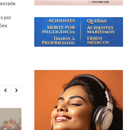
pestade.
s por
ões.