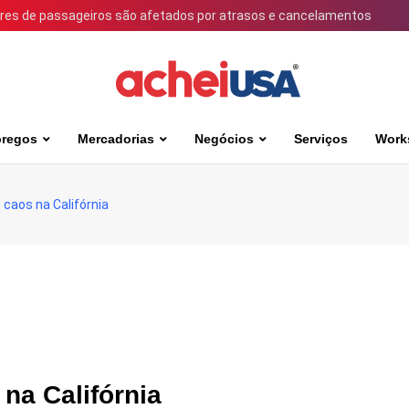
ares de passageiros são afetados por atrasos e cancelamentos
regos
Mercadorias
Negócios
Serviços
Work
caos na Califórnia
na Califórnia