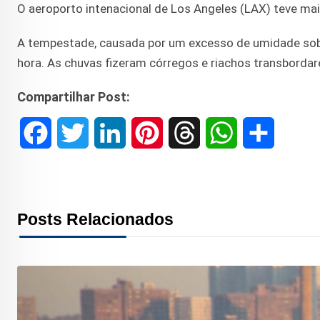
O aeroporto intenacional de Los Angeles (LAX) teve m
A tempestade, causada por um excesso de umidade sobr
hora. As chuvas fizeram córregos e riachos transborda
Compartilhar Post:
F
T
L
P
T
W
S
a
w
i
i
h
h
h
c
i
n
n
r
a
a
Posts Relacionados
e
t
k
t
e
t
r
b
t
e
e
a
s
e
o
e
d
r
d
A