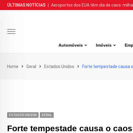
Skip
ÚLTIMAS NOTÍCIAS
|
Aeroportos dos EUA têm dia de caos: milh
to
content
Automóveis
Imóveis
Emp
Home
Geral
Estados Unidos
Forte tempestade causa o 
ESTADOS UNIDOS
GERAL
Forte tempestade causa o caos 