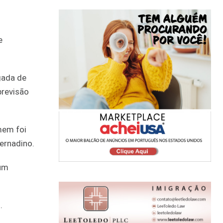
e
gada de
previsão
mem foi
ernadino.
 um
.