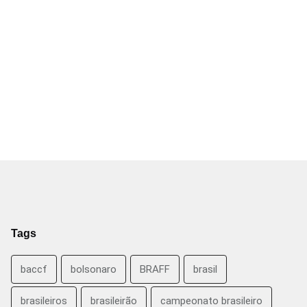
Tags
baccf
bolsonaro
BRAFF
brasil
brasileiros
brasileirão
campeonato brasileiro