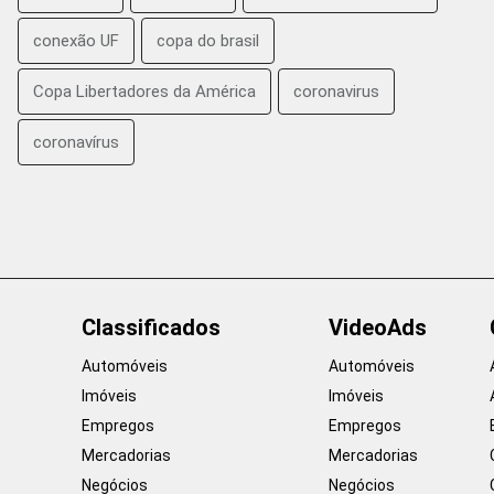
conexão UF
copa do brasil
Copa Libertadores da América
coronavirus
coronavírus
Classificados
VideoAds
Automóveis
Automóveis
Imóveis
Imóveis
Empregos
Empregos
Mercadorias
Mercadorias
Negócios
Negócios