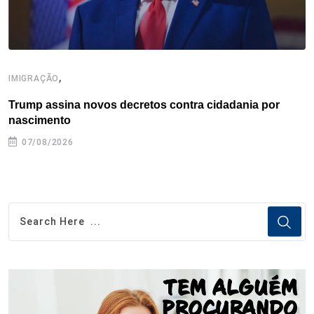
,
IMIGRAÇÃO
I
Trump assina novos decretos contra cidadania por
I
nascimento
07/08/2026