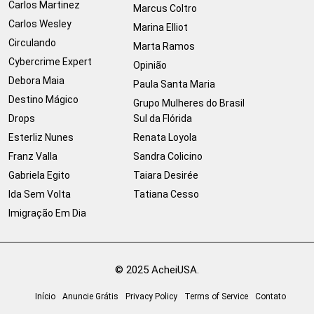
Carlos Martinez
Marcus Coltro
Carlos Wesley
Marina Elliot
Circulando
Marta Ramos
Cybercrime Expert
Opinião
Debora Maia
Paula Santa Maria
Destino Mágico
Grupo Mulheres do Brasil
Drops
Sul da Flórida
Esterliz Nunes
Renata Loyola
Franz Valla
Sandra Colicino
Gabriela Egito
Taiara Desirée
Ida Sem Volta
Tatiana Cesso
Imigração Em Dia
© 2025 AcheiUSA.
Início
Anuncie Grátis
Privacy Policy
Terms of Service
Contato