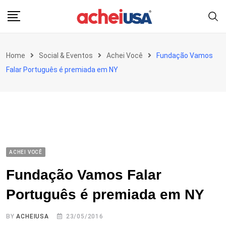
Skip
to
content
Home
Social & Eventos
Achei Você
Fundação Vamos
Falar Português é premiada em NY
ACHEI VOCÊ
Fundação Vamos Falar
Português é premiada em NY
BY
ACHEIUSA
23/05/2016