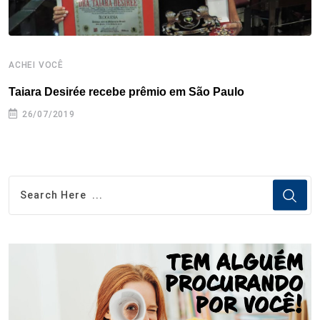
ACHEI VOCÊ
A
Taiara Desirée recebe prêmio em São Paulo
C
26/07/2019