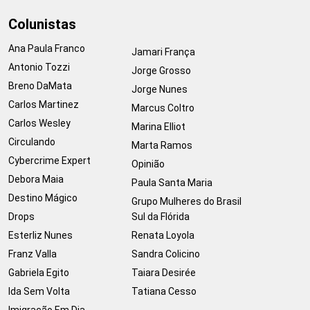
Colunistas
Ana Paula Franco
Jamari França
Antonio Tozzi
Jorge Grosso
Breno DaMata
Jorge Nunes
Carlos Martinez
Marcus Coltro
Carlos Wesley
Marina Elliot
Circulando
Marta Ramos
Cybercrime Expert
Opinião
Debora Maia
Paula Santa Maria
Destino Mágico
Grupo Mulheres do Brasil
Drops
Sul da Flórida
Esterliz Nunes
Renata Loyola
Franz Valla
Sandra Colicino
Gabriela Egito
Taiara Desirée
Ida Sem Volta
Tatiana Cesso
Imigração Em Dia