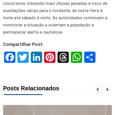
costa leste, trazendo mais chuvas pesadas e risco de
inundações sérias para o nordeste, de sexta-feira à
noite até sábado à noite. As autoridades continuam a
monitorar a situação e orientam a população a
permanecer alerta e cautelosa.
Compartilhar Post:
F
T
L
P
T
W
S
a
w
i
i
h
h
h
c
i
n
n
r
a
a
Posts Relacionados
e
t
k
t
e
t
r
b
t
e
e
a
s
e
o
e
d
r
d
A