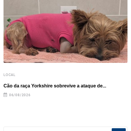
o
r
I
e
s
p
k
n
s
p
t
LOCAL
E
Cão da raça Yorkshire sobrevive a ataque de...
C
e
06/08/2026