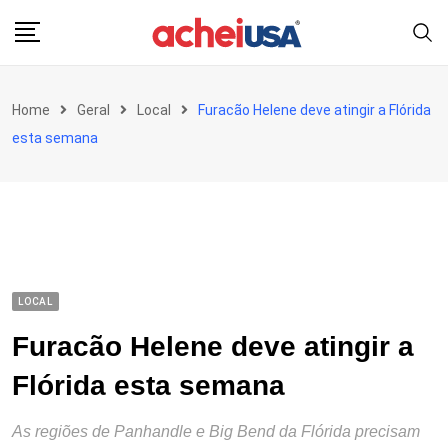
Skip
to
content
Home
Geral
Local
Furacão Helene deve atingir a Flórida
esta semana
LOCAL
Furacão Helene deve atingir a
Flórida esta semana
As regiões de Panhandle e Big Bend da Flórida precisam