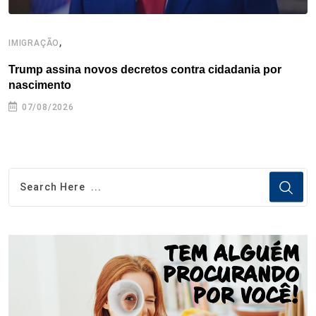
,
IMIGRAÇÃO
E
Trump assina novos decretos contra cidadania por
G
nascimento
07/08/2026