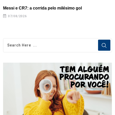
Messi e CR7: a corrida pelo milésimo gol
C
07/08/2026