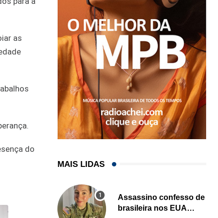
dos para a
iar as
iedade
rabalhos
perança.
resença do
MAIS LIDAS
Assassino confesso de
brasileira nos EUA