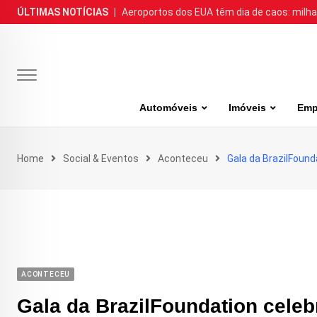
Skip
ÚLTIMAS NOTÍCIAS
|
Aeroportos dos EUA têm dia de caos: milh
to
content
Automóveis
Imóveis
Emp
Home
Social & Eventos
Aconteceu
Gala da BrazilFound
ACONTECEU
Gala da BrazilFoundation celeb