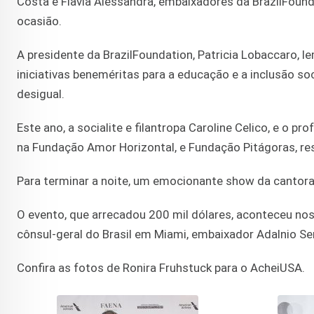
Costa e Flavia Alessandra, embaixadores da BrazilFound
ocasião.
A presidente da BrazilFoundation, Patricia Lobaccaro, l
iniciativas beneméritas para a educação e a inclusão s
desigual.
Este ano, a socialite e filantropa Caroline Celico, e o
na Fundação Amor Horizontal, e Fundação Pitágoras, re
Para terminar a noite, um emocionante show da cantora D
O evento, que arrecadou 200 mil dólares, aconteceu nos
cônsul-geral do Brasil em Miami, embaixador Adalnio S
Confira as fotos de Ronira Fruhstuck para o AcheiUSA.