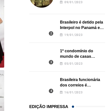
revela onde deixou o
09/01/2023
corpo
Brasileiro é detido pela
Interpol no Panamá e
pode pegar prisão
19/01/2023
perpétua nos EUA
1º condomínio do
mundo de casas
impressas em 3D é
05/01/2023
inaugurado no Texas
Brasileira funcionária
dos correios é
assassinada a facadas
16/01/2023
na Califórnia
EDIÇÃO IMPRESSA