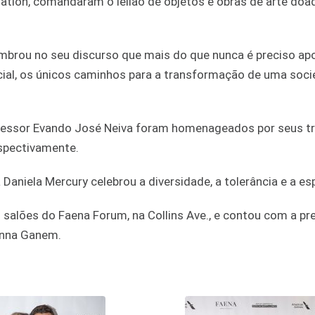
ation, comandaram o leilão de objetos e obras de arte doa
embrou no seu discurso que mais do que nunca é preciso apo
ocial, os únicos caminhos para a transformação de uma soc
 professor Evando José Neiva foram homenageados por seus t
spectivamente.
aniela Mercury celebrou a diversidade, a tolerância e a es
 salões do Faena Forum, na Collins Ave., e contou com a p
enna Ganem.