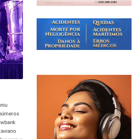
uniu
inúmeros
 Ewbank
taviano