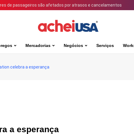
ares de passageiros são afetados por atrasos e cancelamentos
regos
Mercadorias
Negócios
Serviços
Work
ation celebra a esperança
ra a esperança