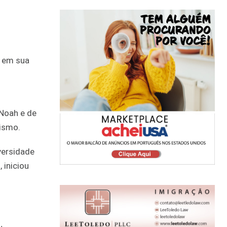
s em sua
 Noah e de
tismo.
versidade
 iniciou