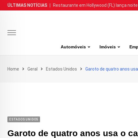
Skip
ÚLTIMAS NOTÍCIAS
|
Restaurante em Hollywood (FL) lança noite
to
content
Automóveis
Imóveis
Emp
Home
Geral
Estados Unidos
Garoto de quatro anos usa
ESTADOS UNIDOS
Garoto de quatro anos usa o c