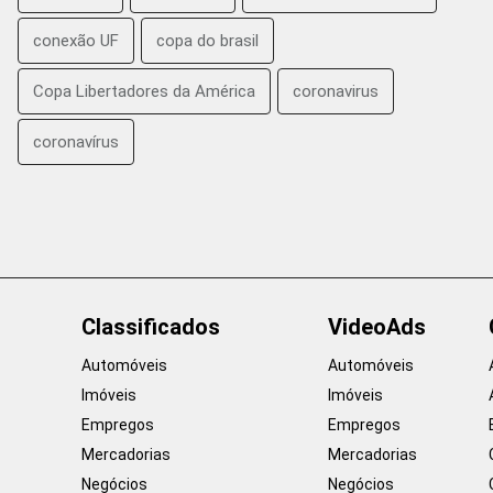
conexão UF
copa do brasil
Copa Libertadores da América
coronavirus
coronavírus
Classificados
VideoAds
Automóveis
Automóveis
Imóveis
Imóveis
Empregos
Empregos
Mercadorias
Mercadorias
Negócios
Negócios