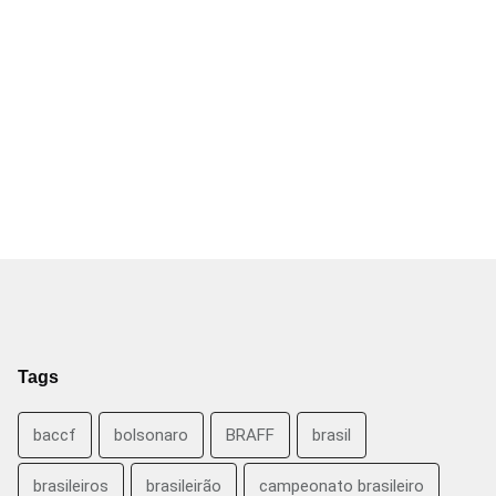
Tags
baccf
bolsonaro
BRAFF
brasil
brasileiros
brasileirão
campeonato brasileiro