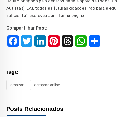
“Muito obrigada pela generosidade e apoio de todos. U
Autista (TEA), todas as futuras doações irão para a e
suficiente”, escreveu Jennifer na página.
Compartilhar Post:
F
T
L
P
T
W
S
a
w
i
i
h
h
h
c
i
n
n
r
a
a
Tags:
e
t
k
t
e
t
r
amazon
compras online
b
t
e
e
a
s
e
o
e
d
r
d
A
Posts Relacionados
o
r
I
e
s
p