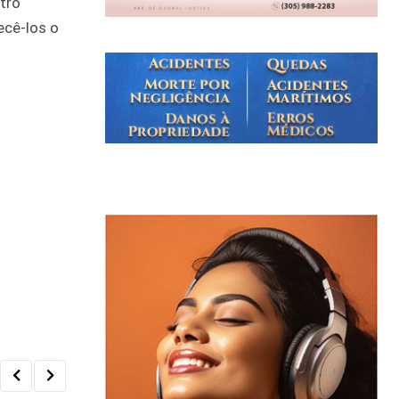
tro
ecê-los o