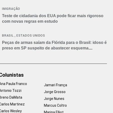
IMIGRAÇÃO
Teste de cidadania dos EUA pode ficar mais rigoroso
com novas regras em estudo
,
BRASIL
ESTADOS UNIDOS
Peças de armas saíam da Flórida para o Brasil: idoso é
preso em SP suspeito de abastecer esquema
criminoso
Colunistas
Ana Paula Franco
Jamari França
Antonio Tozzi
Jorge Grosso
Breno DaMata
Jorge Nunes
Carlos Martinez
Marcus Coltro
Carlos Wesley
Marina Elliot