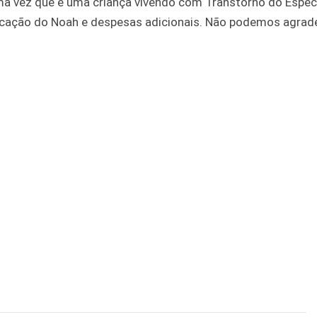
ma vez que é uma criança vivendo com Transtorno do Espec
ducação do Noah e despesas adicionais. Não podemos agrad