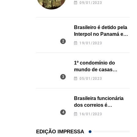
revela onde deixou o
09/01/2023
corpo
Brasileiro é detido pela
Interpol no Panamá e
pode pegar prisão
19/01/2023
perpétua nos EUA
,
,
BRASIL
ESTADOS UNIDOS
1º condomínio do
mundo de casas
Em medida inédita, EUA revogam visto de embaix
impressas em 3D é
05/01/2023
05/08/2026
inaugurado no Texas
Brasileira funcionária
dos correios é
assassinada a facadas
16/01/2023
na Califórnia
EDIÇÃO IMPRESSA