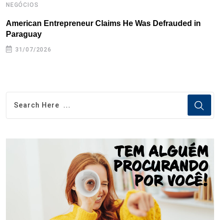
NEGÓCIOS
N
American Entrepreneur Claims He Was Defrauded in
D
Paraguay
31/07/2026