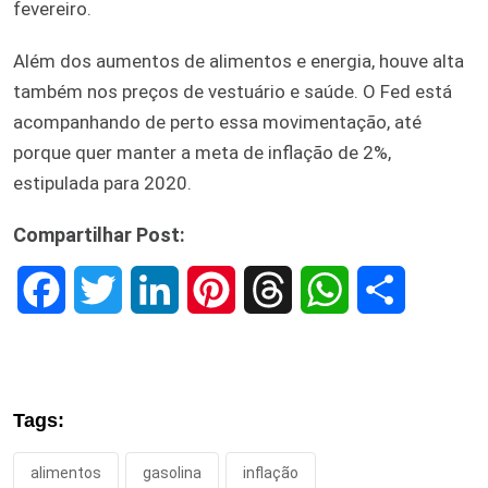
fevereiro.
Além dos aumentos de alimentos e energia, houve alta
também nos preços de vestuário e saúde. O Fed está
acompanhando de perto essa movimentação, até
porque quer manter a meta de inflação de 2%,
estipulada para 2020.
Compartilhar Post:
F
T
L
P
T
W
S
a
w
i
i
h
h
h
c
i
n
n
r
a
a
Tags:
e
t
k
t
e
t
r
alimentos
gasolina
inflação
b
t
e
e
a
s
e