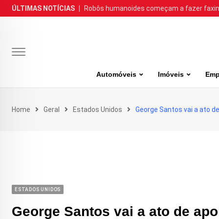
Skip
ÚLTIMAS NOTÍCIAS
|
Robôs humanoides começam a fazer faxina
to
content
Automóveis
Imóveis
Emp
Home
Geral
Estados Unidos
George Santos vai a ato d
ESTADOS UNIDOS
George Santos vai a ato de apo