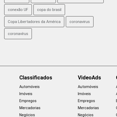
conexão UF
copa do brasil
Copa Libertadores da América
coronavirus
coronavírus
Classificados
VideoAds
Automóveis
Automóveis
Imóveis
Imóveis
Empregos
Empregos
Mercadorias
Mercadorias
Negócios
Negócios