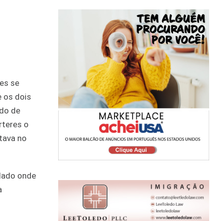
es se
e os dois
ado de
rteres o
tava no
 lado onde
a