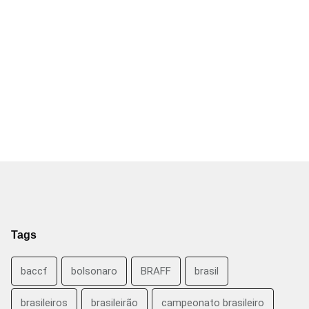
Tags
baccf
bolsonaro
BRAFF
brasil
brasileiros
brasileirão
campeonato brasileiro