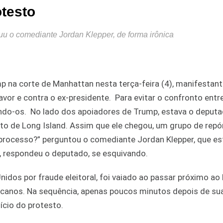
testo
uu o comediante Jordan Klepper, de forma irônica
na corte de Manhattan nesta terça-feira (4), manifestant
avor e contra o ex-presidente. Para evitar o confronto entr
rando-os. No lado dos apoiadores de Trump, estava o deput
ito de Long Island. Assim que ele chegou, um grupo de repó
 processo?” perguntou o comediante Jordan Klepper, que es
”, respondeu o deputado, se esquivando.
idos por fraude eleitoral, foi vaiado ao passar próximo ao
icanos. Na sequência, apenas poucos minutos depois de su
nício do protesto.