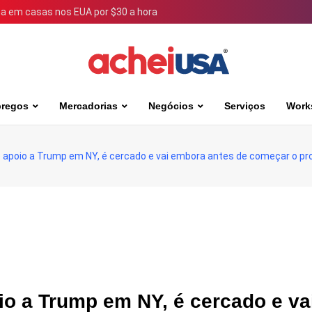
 em casas nos EUA por $30 a hora
regos
Mercadorias
Negócios
Serviços
Work
e apoio a Trump em NY, é cercado e vai embora antes de começar o pr
io a Trump em NY, é cercado e va