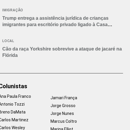
IMIGRAÇÃO
Trump entrega a assistência jurídica de crianças
imigrantes para escritório privado ligado à Casa
Branca
LOCAL
Cão da raça Yorkshire sobrevive a ataque de jacaré na
Flórida
Colunistas
Ana Paula Franco
Jamari França
Antonio Tozzi
Jorge Grosso
Breno DaMata
Jorge Nunes
Carlos Martinez
Marcus Coltro
Carlos Wesley
Marina Elliot