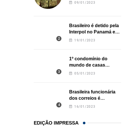
revela onde deixou o
09/01/2023
corpo
06/08/2026
Brasileiro é detido pela
Interpol no Panamá e
pode pegar prisão
19/01/2023
perpétua nos EUA
1º condomínio do
mundo de casas
impressas em 3D é
05/01/2023
inaugurado no Texas
Brasileira funcionária
dos correios é
assassinada a facadas
16/01/2023
na Califórnia
EDIÇÃO IMPRESSA