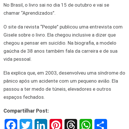
No Brasil, o livro sai no dia 15 de outubro e vai se
chamar “Aprendizados”.
O site da revista “People” publicou uma entrevista com
Gisele sobre o livro. Ela chegou inclusive a dizer que
chegou a pensar em suicídio. Na biografia, a modelo
gaúcha de 38 anos também fala da carreira e de sua
vida pessoal.
Ela explica que, em 2003, desenvolveu uma síndrome do
pânico após um acidente com um pequeno avião. Ela
passou a ter medo de túneis, elevadores e outros
espaços fechados.
Compartilhar Post:
F
T
L
P
T
W
S