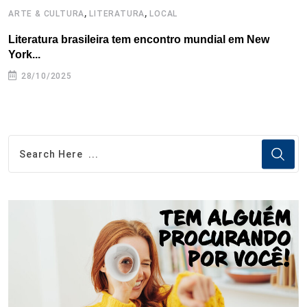
,
,
ARTE & CULTURA
LITERATURA
LOCAL
L
Literatura brasileira tem encontro mundial em New
E
York...
n
28/10/2025