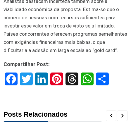
Analistas destacam incerteza também sobre a
viabilidade econômica da proposta. Estima-se que o
número de pessoas com recursos suficientes para
investir esse valor em troca de visto seja limitado.
Países concorrentes oferecem programas semelhantes
com exigências financeiras mais baixas, o que
dificultaria a adesão em larga escala ao “gold card”.
Compartilhar Post:
F
T
L
P
T
W
S
a
w
i
i
h
h
h
c
i
n
n
r
a
a
Posts Relacionados
e
t
k
t
e
t
r
b
t
e
e
a
s
e