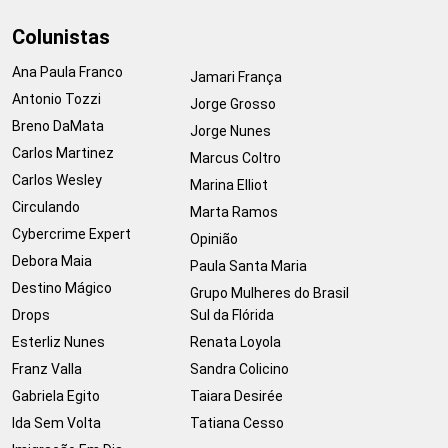
Colunistas
Ana Paula Franco
Jamari França
Antonio Tozzi
Jorge Grosso
Breno DaMata
Jorge Nunes
Carlos Martinez
Marcus Coltro
Carlos Wesley
Marina Elliot
Circulando
Marta Ramos
Cybercrime Expert
Opinião
Debora Maia
Paula Santa Maria
Destino Mágico
Grupo Mulheres do Brasil
Drops
Sul da Flórida
Esterliz Nunes
Renata Loyola
Franz Valla
Sandra Colicino
Gabriela Egito
Taiara Desirée
Ida Sem Volta
Tatiana Cesso