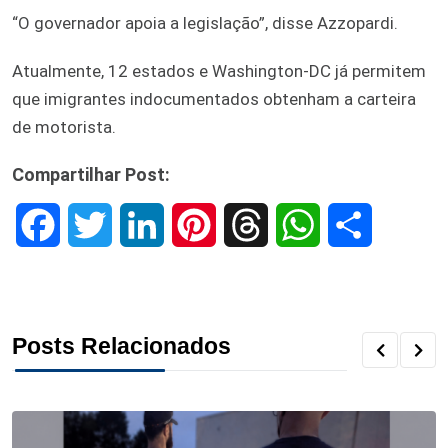
“O governador apoia a legislação”, disse Azzopardi.
Atualmente, 12 estados e Washington-DC já permitem
que imigrantes indocumentados obtenham a carteira
de motorista.
Compartilhar Post:
F
T
L
P
T
W
S
a
w
i
i
h
h
h
c
i
n
n
r
a
a
Posts Relacionados
e
t
k
t
e
t
r
b
t
e
e
a
s
e
o
e
d
r
d
A