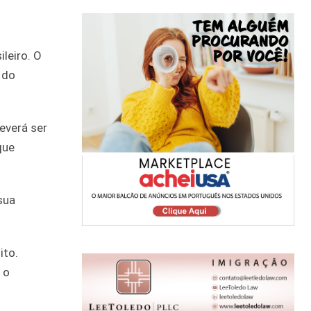
leiro. O
 do
everá ser
que
sua
ito.
 o