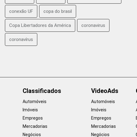
conexão UF
copa do brasil
Copa Libertadores da América
coronavirus
coronavírus
Classificados
VideoAds
Automóveis
Automóveis
Imóveis
Imóveis
Empregos
Empregos
Mercadorias
Mercadorias
Negócios
Negócios