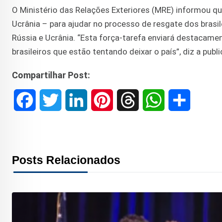
O Ministério das Relações Exteriores (MRE) informou qu
Ucrânia – para ajudar no processo de resgate dos brasil
Rússia e Ucrânia. “Esta força-tarefa enviará destacamen
brasileiros que estão tentando deixar o país”, diz a publ
Compartilhar Post:
F
T
L
P
T
W
S
a
w
i
i
h
h
h
c
i
n
n
r
a
a
Posts Relacionados
e
t
k
t
e
t
r
b
t
e
e
a
s
e
o
e
d
r
d
A