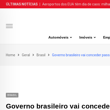
Skip
ÚLTIMAS NOTÍCIAS
|
Aeroportos dos EUA têm dia de caos: milh
to
content
Automóveis
Imóveis
Emp
Home
Geral
Brasil
Governo brasileiro vai conceder pas
BRASIL
Governo brasileiro vai concede