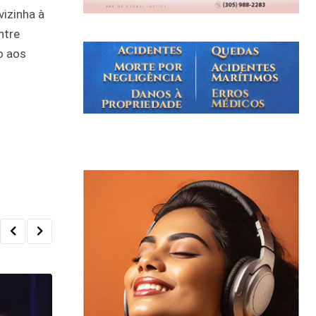
vizinha à
ntre
o aos