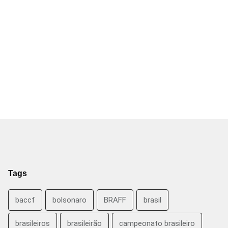
Tags
baccf
bolsonaro
BRAFF
brasil
brasileiros
brasileirão
campeonato brasileiro