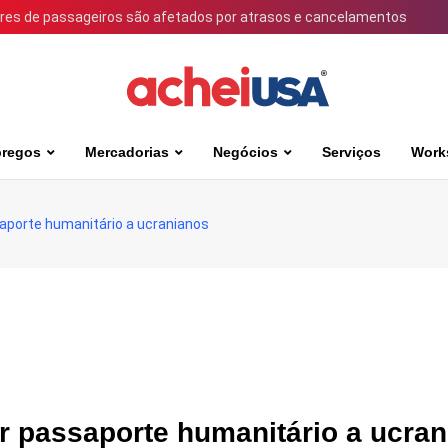
ares de passageiros são afetados por atrasos e cancelamentos
regos
Mercadorias
Negócios
Serviços
Work
saporte humanitário a ucranianos
r passaporte humanitário a ucra