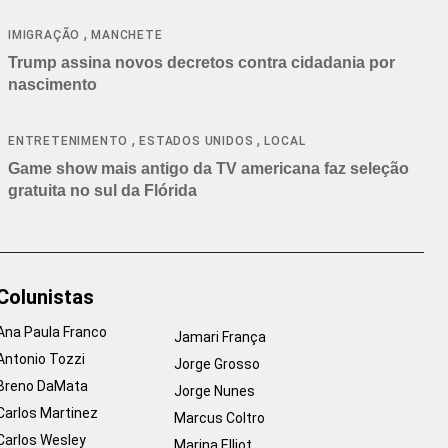
cancelamentos
,
IMIGRAÇÃO
MANCHETE
Trump assina novos decretos contra cidadania por
nascimento
,
,
ENTRETENIMENTO
ESTADOS UNIDOS
LOCAL
Game show mais antigo da TV americana faz seleção
gratuita no sul da Flórida
Colunistas
Ana Paula Franco
Jamari França
Antonio Tozzi
Jorge Grosso
Breno DaMata
Jorge Nunes
Carlos Martinez
Marcus Coltro
Carlos Wesley
Marina Elliot