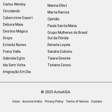
Carlos Wesley
Marina Elliot
Circulando
Marta Ramos
Cybercrime Expert
Opinião
Debora Maia
Paula Santa Maria
Destino Mágico
Grupo Mulheres do Brasil
Drops
Sul da Flórida
Esterliz Nunes
Renata Loyola
Franz Valla
Sandra Colicino
Gabriela Egito
Taiara Desirée
Ida Sem Volta
Tatiana Cesso
Imigração Em Dia
© 2025 AcheiUSA.
Início
Anuncie Grátis
Privacy Policy
Terms of Service
Contato