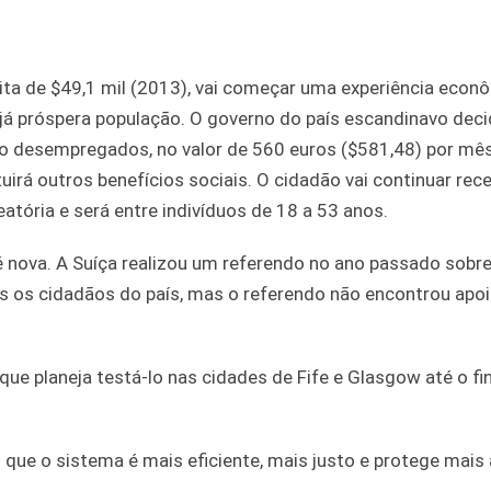
pita de $49,1 mil (2013), vai começar uma experiência econ
a já próspera população. O governo do país escandinavo deci
o desempregados, no valor de 560 euros ($581,48) por mês
uirá outros benefícios sociais. O cidadão vai continuar re
atória e será entre indivíduos de 18 a 53 anos.
 nova. A Suíça realizou um referendo no ano passado sobre
dos os cidadãos do país, mas o referendo não encontrou apo
que planeja testá-lo nas cidades de Fife e Glasgow até o fi
que o sistema é mais eficiente, mais justo e protege mais