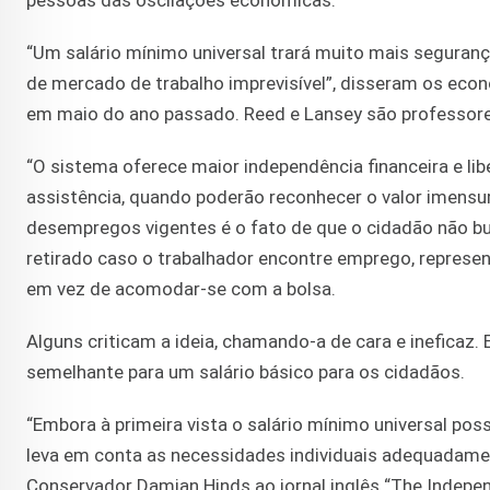
pessoas das oscilações econômicas.
“Um salário mínimo universal trará muito mais seguran
de mercado de trabalho imprevisível”, disseram os ec
em maio do ano passado. Reed e Lansey são professores
“O sistema oferece maior independência financeira e li
assistência, quando poderão reconhecer o valor imensur
desempregos vigentes é o fato de que o cidadão não bus
retirado caso o trabalhador encontre emprego, represe
em vez de acomodar-se com a bolsa.
Alguns criticam a ideia, chamando-a de cara e ineficaz
semelhante para um salário básico para os cidadãos.
“Embora à primeira vista o salário mínimo universal poss
leva em conta as necessidades individuais adequadamen
Conservador Damian Hinds ao jornal inglês “The Indepen