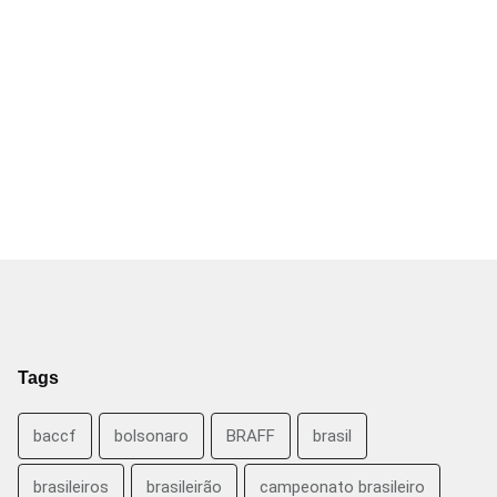
Tags
baccf
bolsonaro
BRAFF
brasil
brasileiros
brasileirão
campeonato brasileiro