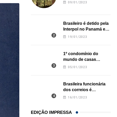
revela onde deixou o
09/01/2023
corpo
Brasileiro é detido pela
Interpol no Panamá e
pode pegar prisão
19/01/2023
perpétua nos EUA
1º condomínio do
mundo de casas
impressas em 3D é
05/01/2023
inaugurado no Texas
Brasileira funcionária
dos correios é
assassinada a facadas
16/01/2023
na Califórnia
EDIÇÃO IMPRESSA