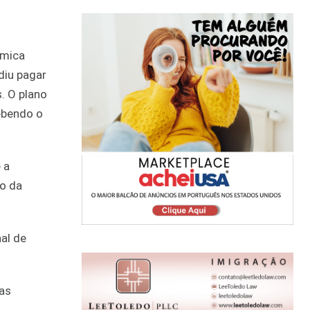
ômica
diu pagar
. O plano
cebendo o
 a
io da
nal de
 as