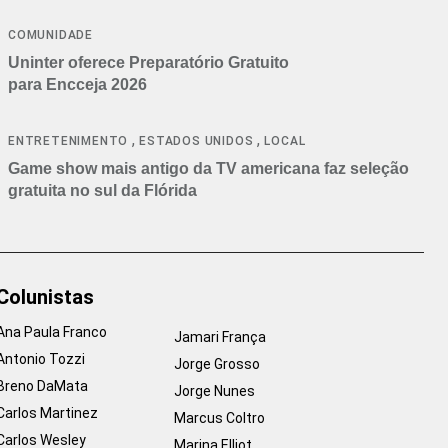
COMUNIDADE
Uninter oferece Preparatório Gratuito
para Encceja 2026
,
,
ENTRETENIMENTO
ESTADOS UNIDOS
LOCAL
Game show mais antigo da TV americana faz seleção
gratuita no sul da Flórida
Colunistas
Ana Paula Franco
Jamari França
Antonio Tozzi
Jorge Grosso
Breno DaMata
Jorge Nunes
Carlos Martinez
Marcus Coltro
Carlos Wesley
Marina Elliot