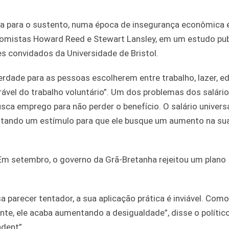
ça para o sustento, numa época de insegurança econômica e
onomistas Howard Reed e Stewart Lansley, em um estudo pu
 convidados da Universidade de Bristol.
berdade para as pessoas escolherem entre trabalho, lazer, e
ável do trabalho voluntário”. Um dos problemas dos salário
ca emprego para não perder o benefício. O salário universa
ntando um estímulo para que ele busque um aumento na sua
. Em setembro, o governo da Grã-Bretanha rejeitou um plano
a parecer tentador, a sua aplicação prática é inviável. Como
te, ele acaba aumentando a desigualdade”, disse o polític
dent”.