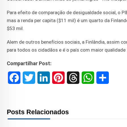
Para efeito de comparação de desigualdade social, o PIB 
mas a renda per capita ($11 mil) é um quarto da Finland
$53 mil.
Alem de outros benefícios sociais, a Finlândia, assim 
para todos os cidadãos e é o país com maior qualidade
Compartilhar Post:
F
T
L
P
T
W
S
a
w
i
i
h
h
h
c
i
n
n
r
a
a
Posts Relacionados
e
t
k
t
e
t
r