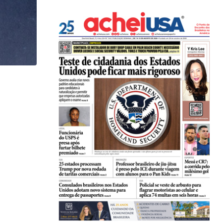
,
,
BRASIL
ESTADOS UNIDOS
MUNDO
Brasil e EUA alertam cidadãos sobre viagens ao..
23/07/2026