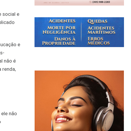
 social e
blicado
ducação e
s-
l não é
 renda,
 ele não
o