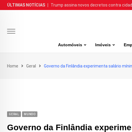
Skip
ÚLTIMAS NOTÍCIAS
|
Trump assina novos decretos contra cida
to
content
Automóveis
Imóveis
Emp
Home
Geral
Governo da Finlândia experimenta salário míni
GERAL
MUNDO
Governo da Finlândia experimen