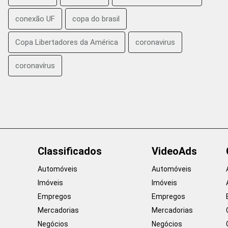
conexão UF
copa do brasil
Copa Libertadores da América
coronavirus
coronavírus
Classificados
VideoAds
Automóveis
Automóveis
Imóveis
Imóveis
Empregos
Empregos
Mercadorias
Mercadorias
Negócios
Negócios