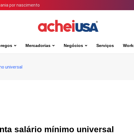
dania por nascimento
regos
Mercadorias
Negócios
Serviços
Work
mo universal
ta salário mínimo universal