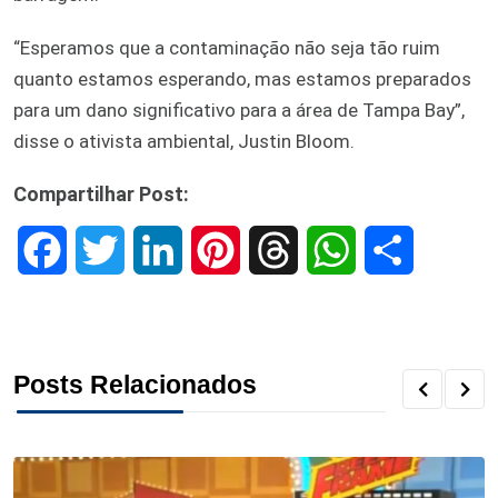
“Esperamos que a contaminação não seja tão ruim
quanto estamos esperando, mas estamos preparados
para um dano significativo para a área de Tampa Bay”,
disse o ativista ambiental, Justin Bloom.
Compartilhar Post:
F
T
L
P
T
W
S
a
w
i
i
h
h
h
c
i
n
n
r
a
a
Posts Relacionados
e
t
k
t
e
t
r
b
t
e
e
a
s
e
o
e
d
r
d
A