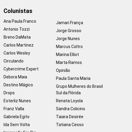
Colunistas
Ana Paula Franco
Jamari França
Antonio Tozzi
Jorge Grosso
Breno DaMata
Jorge Nunes
Carlos Martinez
Marcus Coltro
Carlos Wesley
Marina Elliot
Circulando
Marta Ramos
Cybercrime Expert
Opinião
Debora Maia
Paula Santa Maria
Destino Mágico
Grupo Mulheres do Brasil
Drops
Sul da Flórida
Esterliz Nunes
Renata Loyola
Franz Valla
Sandra Colicino
Gabriela Egito
Taiara Desirée
Ida Sem Volta
Tatiana Cesso