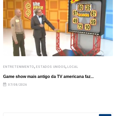
o
r
I
e
s
p
k
n
s
p
t
,
,
ENTRETENIMENTO
ESTADOS UNIDOS
LOCAL
L
Game show mais antigo da TV americana faz...
I
se
07/08/2026