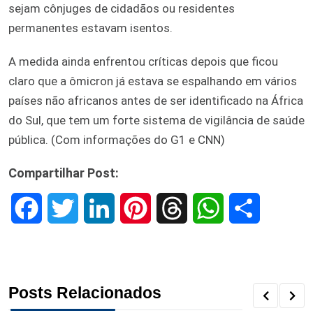
sejam cônjuges de cidadãos ou residentes
permanentes estavam isentos.
A medida ainda enfrentou críticas depois que ficou
claro que a ômicron já estava se espalhando em vários
países não africanos antes de ser identificado na África
do Sul, que tem um forte sistema de vigilância de saúde
pública. (Com informações do G1 e CNN)
Compartilhar Post:
F
T
L
P
T
W
S
a
w
i
i
h
h
h
c
i
n
n
r
a
a
Posts Relacionados
e
t
k
t
e
t
r