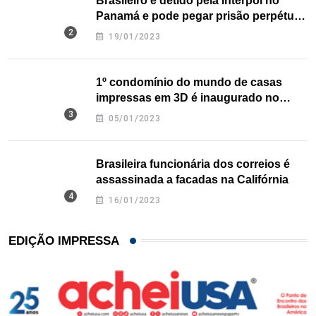
Brasileiro é detido pela Interpol no
Panamá e pode pegar prisão perpétua
nos EUA
19/01/2023
1º condomínio do mundo de casas
impressas em 3D é inaugurado no
Texas
05/01/2023
Brasileira funcionária dos correios é
assassinada a facadas na Califórnia
16/01/2023
EDIÇÃO IMPRESSA