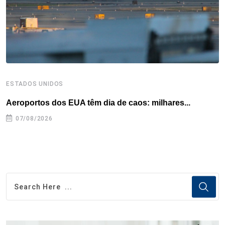
t
ESTADOS UNIDOS
I
Aeroportos dos EUA têm dia de caos: milhares...
T
n
07/08/2026