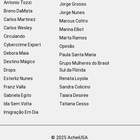
Antonio Tozzi
Jorge Grosso
Breno DaMata
Jorge Nunes
Carlos Martinez
Marcus Coltro
Carlos Wesley
Marina Elliot
Circulando
Marta Ramos
Cybercrime Expert
Opinião
Debora Maia
Paula Santa Maria
Destino Mágico
Grupo Mulheres do Brasil
Drops
Sul da Flórida
Esterliz Nunes
Renata Loyola
Franz Valla
Sandra Colicino
Gabriela Egito
Taiara Desirée
Ida Sem Volta
Tatiana Cesso
Imigração Em Dia
© 2025 AcheiUSA.