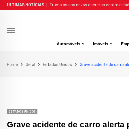
Skip
ÚLTIMAS NOTÍCIAS
|
Trump assina novos decretos contra cida
to
content
Automóveis
Imóveis
Emp
Home
Geral
Estados Unidos
Grave acidente de carro al
ESTADOS UNIDOS
Grave acidente de carro alerta