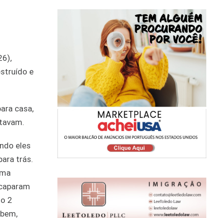
26),
struído e
para casa,
stavam.
ndo eles
ara trás.
Uma
scaparam
do 2
 bem,