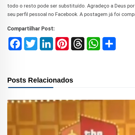
todo o resto pode ser substituído. Agradeço a Deus po
seu perfil pessoal no Facebook. A postagem já foi comp
Compartilhar Post:
F
T
L
P
T
W
S
a
w
i
i
h
h
h
c
i
n
n
r
a
a
Posts Relacionados
e
t
k
t
e
t
r
b
t
e
e
a
s
e
o
e
d
r
d
A
o
r
I
e
s
p