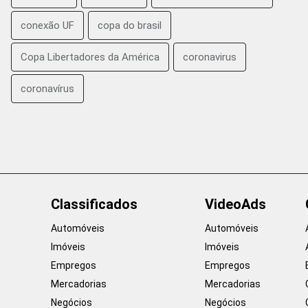
conexão UF
copa do brasil
Copa Libertadores da América
coronavirus
coronavírus
Classificados
VideoAds
Automóveis
Automóveis
Imóveis
Imóveis
Empregos
Empregos
Mercadorias
Mercadorias
Negócios
Negócios