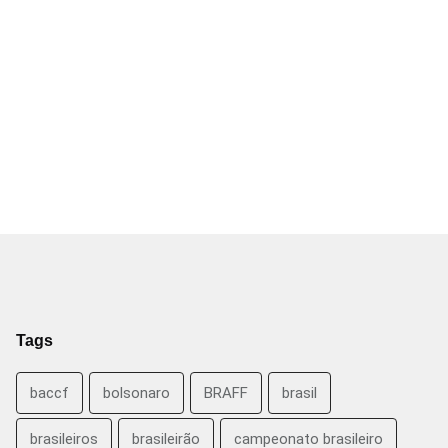
Tags
baccf
bolsonaro
BRAFF
brasil
brasileiros
brasileirão
campeonato brasileiro