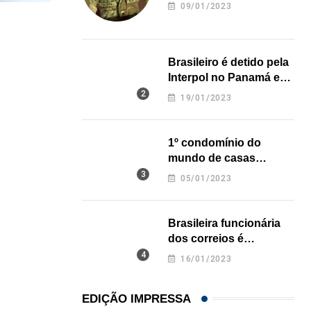
revela onde deixou o
09/01/2023
corpo
ESTADOS UNIDOS
Robôs humanoides começam a fazer faxina em ca
Brasileiro é detido pela
Interpol no Panamá e
06/08/2026
pode pegar prisão
19/01/2023
perpétua nos EUA
1º condomínio do
mundo de casas
impressas em 3D é
05/01/2023
inaugurado no Texas
Brasileira funcionária
dos correios é
assassinada a facadas
16/01/2023
na Califórnia
EDIÇÃO IMPRESSA