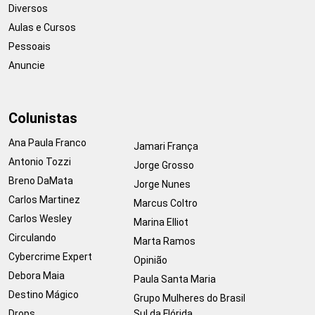
Diversos
Aulas e Cursos
Pessoais
Anuncie
Colunistas
Ana Paula Franco
Jamari França
Antonio Tozzi
Jorge Grosso
Breno DaMata
Jorge Nunes
Carlos Martinez
Marcus Coltro
Carlos Wesley
Marina Elliot
Circulando
Marta Ramos
Cybercrime Expert
Opinião
Debora Maia
Paula Santa Maria
Destino Mágico
Grupo Mulheres do Brasil
Drops
Sul da Flórida