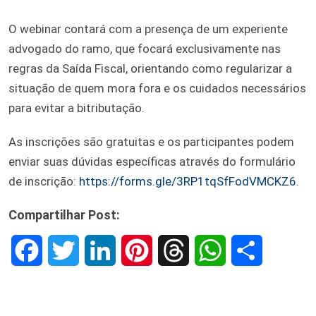
O webinar contará com a presença de um experiente
advogado do ramo, que focará exclusivamente nas
regras da Saída Fiscal, orientando como regularizar a
situação de quem mora fora e os cuidados necessários
para evitar a bitributação.
As inscrições são gratuitas e os participantes podem
enviar suas dúvidas específicas através do formulário
de inscrição:
https://forms.gle/3RP1tqSfFodVMCKZ6
.
Compartilhar Post:
F
T
L
P
T
W
S
a
w
i
i
h
h
h
c
i
n
n
r
a
a