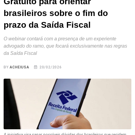
Gratuito para orientar
brasileiros sobre o fim do
prazo da Saída Fiscal
O webinar contará com a presença de um experiente
advogado do ramo, que focará exclusivamente nas regras
da Saída Fiscal
BY
ACHEIUSA
20/02/2026
A iniciativa visa sanar possíveis dúvidas dos brasileiros que residem