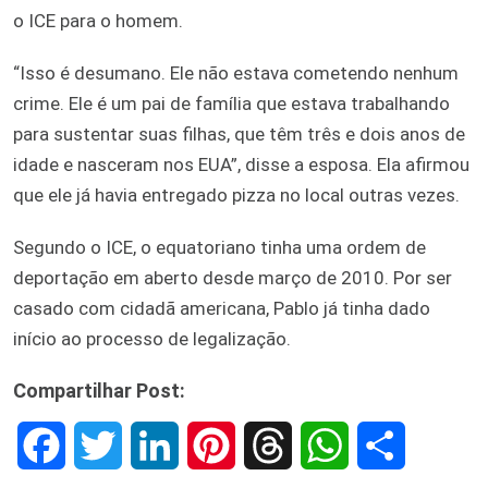
o ICE para o homem.
“Isso é desumano. Ele não estava cometendo nenhum
crime. Ele é um pai de família que estava trabalhando
para sustentar suas filhas, que têm três e dois anos de
idade e nasceram nos EUA”, disse a esposa. Ela afirmou
que ele já havia entregado pizza no local outras vezes.
Segundo o ICE, o equatoriano tinha uma ordem de
deportação em aberto desde março de 2010. Por ser
casado com cidadã americana, Pablo já tinha dado
início ao processo de legalização.
Compartilhar Post:
F
T
L
P
T
W
S