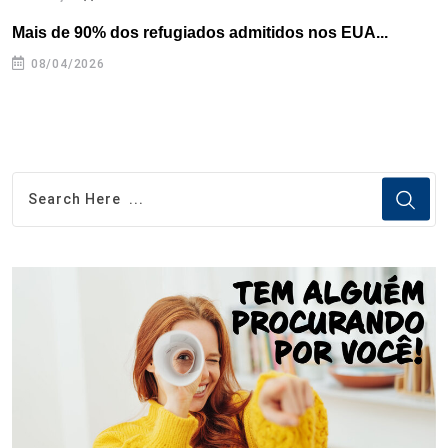
Mais de 90% dos refugiados admitidos nos EUA...
H
08/04/2026