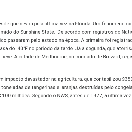
esde que nevou pela última vez na Flórida. Um fenômeno ra
 úmido do Sunshine State. De acordo com registros do Nati
ico passaram pelo estado na época. A primeira foi registra
casa do 40
°
F no período da tarde. Já a segunda, que aterri
 a neve. A cidade de Merlbourne, no condado de Brevard, regi
e um impacto devastador na agricultura, que contabilizou $3
 toneladas de tangerinas e laranjas destruídas pelo conge
$ 100 milhões. Segundo o NWS, antes de 1977, a última vez