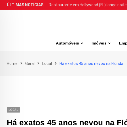
Skip
ÚLTIMAS NOTÍCIAS
|
Restaurante em Hollywood (FL) lança noite
to
content
Automóveis
Imóveis
Emp
Home
Geral
Local
Há exatos 45 anos nevou na Flórida
LOCAL
Há exatos 45 anos nevou na Fl