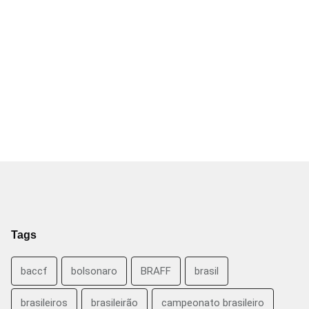
Tags
baccf
bolsonaro
BRAFF
brasil
brasileiros
brasileirão
campeonato brasileiro