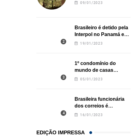
revela onde deixou o
09/01/2023
corpo
Brasileiro é detido pela
Interpol no Panamá e
pode pegar prisão
19/01/2023
perpétua nos EUA
1º condomínio do
mundo de casas
impressas em 3D é
05/01/2023
inaugurado no Texas
Brasileira funcionária
dos correios é
assassinada a facadas
16/01/2023
na Califórnia
EDIÇÃO IMPRESSA