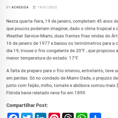
BY
ACHEIUSA
19/01/2022
Nesta quarta-feira, 19 de janeiro, completam 45 anos d
que poucos poderiam imaginar, dado o clima tropical e
Weather Service-Miami, duas frentes frias vindas do Árt
16 de janeiro de 1977 e baixou os termômetros para a 
dia 19, trouxe o frio congelante de 20
°
F , que propiciou
menor temperatura do estado: 17
°
F.
A falta de preparo para o frio intenso, entretanto, tev
em perdas. Só no condado de Miami-Dade, o prejuízo de
junto com feijão, milho, tomate e abóbora somou mais 
Flórida havia relatado neve foi em 1899.
Compartilhar Post: