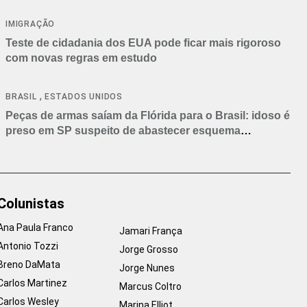
IMIGRAÇÃO
Teste de cidadania dos EUA pode ficar mais rigoroso
com novas regras em estudo
,
BRASIL
ESTADOS UNIDOS
Peças de armas saíam da Flórida para o Brasil: idoso é
preso em SP suspeito de abastecer esquema
criminoso
Colunistas
Ana Paula Franco
Jamari França
Antonio Tozzi
Jorge Grosso
Breno DaMata
Jorge Nunes
Carlos Martinez
Marcus Coltro
Carlos Wesley
Marina Elliot