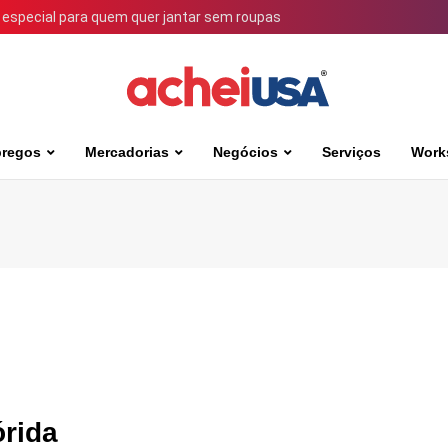
 especial para quem quer jantar sem roupas
regos
Mercadorias
Negócios
Serviços
Work
órida