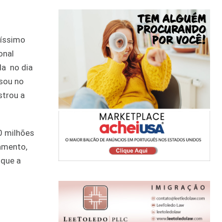
ríssimo
onal
da no dia
ssou no
strou a
50 milhões
lamento,
 que a