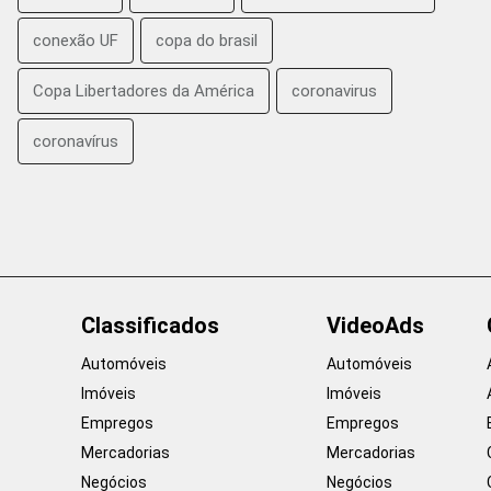
conexão UF
copa do brasil
Copa Libertadores da América
coronavirus
coronavírus
Classificados
VideoAds
Automóveis
Automóveis
Imóveis
Imóveis
Empregos
Empregos
Mercadorias
Mercadorias
Negócios
Negócios