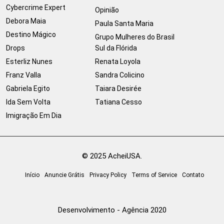
Cybercrime Expert
Opinião
Debora Maia
Paula Santa Maria
Destino Mágico
Grupo Mulheres do Brasil
Drops
Sul da Flórida
Esterliz Nunes
Renata Loyola
Franz Valla
Sandra Colicino
Gabriela Egito
Taiara Desirée
Ida Sem Volta
Tatiana Cesso
Imigração Em Dia
© 2025 AcheiUSA.
Início
Anuncie Grátis
Privacy Policy
Terms of Service
Contato
Desenvolvimento - Agência 2020