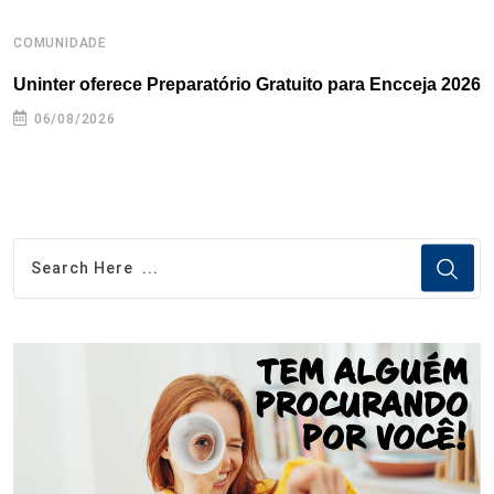
COMUNIDADE
B
Uninter oferece Preparatório Gratuito para Encceja 2026
E
e
06/08/2026