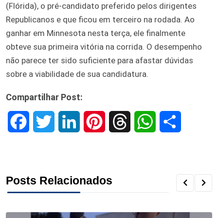
(Flórida), o pré-candidato preferido pelos dirigentes
Republicanos e que ficou em terceiro na rodada. Ao
ganhar em Minnesota nesta terça, ele finalmente
obteve sua primeira vitória na corrida. O desempenho
não parece ter sido suficiente para afastar dúvidas
sobre a viabilidade de sua candidatura.
Compartilhar Post:
F
T
L
P
T
W
S
a
w
i
i
h
h
h
c
i
n
n
r
a
a
Posts Relacionados
e
t
k
t
e
t
r
b
t
e
e
a
s
e