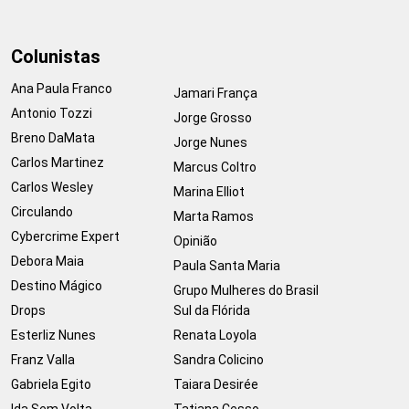
Colunistas
Ana Paula Franco
Jamari França
Antonio Tozzi
Jorge Grosso
Breno DaMata
Jorge Nunes
Carlos Martinez
Marcus Coltro
Carlos Wesley
Marina Elliot
Circulando
Marta Ramos
Cybercrime Expert
Opinião
Debora Maia
Paula Santa Maria
Destino Mágico
Grupo Mulheres do Brasil
Drops
Sul da Flórida
Esterliz Nunes
Renata Loyola
Franz Valla
Sandra Colicino
Gabriela Egito
Taiara Desirée