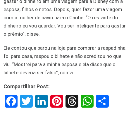
gastar o dinheiro em uma viagem para a Disney com a
esposa, filhos e netos. Depois, quer fazer uma viagem
com a mulher de navio para o Caribe. “O restante do
dinheiro eu vou guardar. Vou ser inteligente para gastar
o prêmio”, disse.
Ele contou que parou na loja para comprar a raspadinha,
foi para casa, raspou o bilhete e não acreditou no que
viu. “Mostrei para a minha esposa e ela disse que o
bilhete deveria ser falso”, conta.
Compartilhar Post:
F
T
L
P
T
W
S
a
w
i
i
h
h
h
c
i
n
n
r
a
a