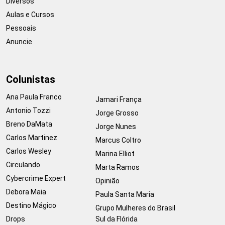
Diversos
Aulas e Cursos
Pessoais
Anuncie
Colunistas
Ana Paula Franco
Jamari França
Antonio Tozzi
Jorge Grosso
Breno DaMata
Jorge Nunes
Carlos Martinez
Marcus Coltro
Carlos Wesley
Marina Elliot
Circulando
Marta Ramos
Cybercrime Expert
Opinião
Debora Maia
Paula Santa Maria
Destino Mágico
Grupo Mulheres do Brasil
Drops
Sul da Flórida