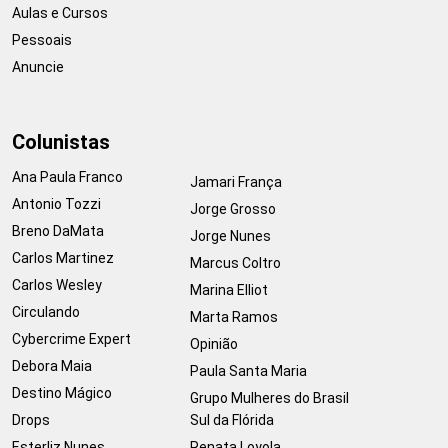
Aulas e Cursos
Pessoais
Anuncie
Colunistas
Ana Paula Franco
Jamari França
Antonio Tozzi
Jorge Grosso
Breno DaMata
Jorge Nunes
Carlos Martinez
Marcus Coltro
Carlos Wesley
Marina Elliot
Circulando
Marta Ramos
Cybercrime Expert
Opinião
Debora Maia
Paula Santa Maria
Destino Mágico
Grupo Mulheres do Brasil
Drops
Sul da Flórida
Esterliz Nunes
Renata Loyola