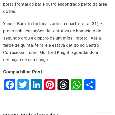
porta frontal do bar e outro encontrado perto da área
do bar.
Yasser Barreto foi localizado na quarta-feira (31) e
preso sob acusações de tentativa de homicídio de
segundo grau e disparo de um míssil mortal. Até a
tarde de quinta-feira, ele estava detido no Centro
Correcional Turner Guilford Knight, aguardando a
definição de sua fiança.
Compartilhar Post:
F
T
L
P
T
W
S
a
w
i
i
h
h
h
c
i
n
n
r
a
a