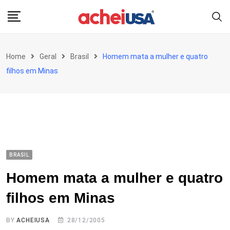
Skip
to
content
Home
Geral
Brasil
Homem mata a mulher e quatro
filhos em Minas
BRASIL
Homem mata a mulher e quatro
filhos em Minas
BY
ACHEIUSA
28/12/2005