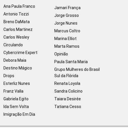
Ana Paula Franco
Jamari França
Antonio Tozzi
Jorge Grosso
Breno DaMata
Jorge Nunes
Carlos Martinez
Marcus Coltro
Carlos Wesley
Marina Elliot
Circulando
Marta Ramos
Cybercrime Expert
Opinião
Debora Maia
Paula Santa Maria
Destino Mágico
Grupo Mulheres do Brasil
Drops
Sul da Flórida
Esterliz Nunes
Renata Loyola
Franz Valla
Sandra Colicino
Gabriela Egito
Taiara Desirée
Ida Sem Volta
Tatiana Cesso
Imigração Em Dia