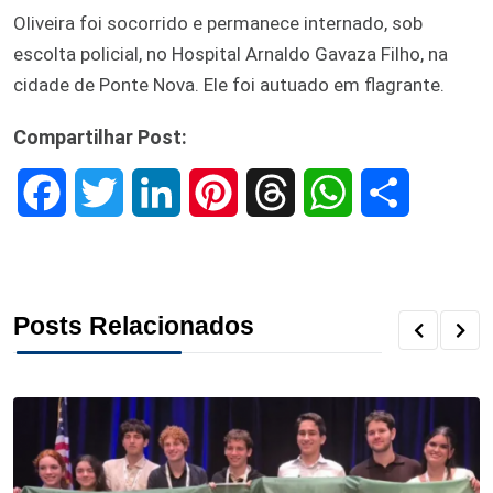
Oliveira foi socorrido e permanece internado, sob
escolta policial, no Hospital Arnaldo Gavaza Filho, na
cidade de Ponte Nova. Ele foi autuado em flagrante.
Compartilhar Post:
F
T
L
P
T
W
S
a
w
i
i
h
h
h
c
i
n
n
r
a
a
Posts Relacionados
e
t
k
t
e
t
r
b
t
e
e
a
s
e
o
e
d
r
d
A
o
r
I
e
s
p