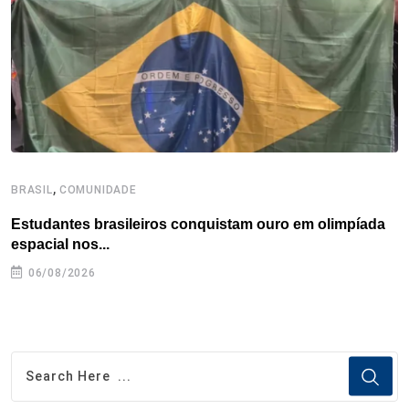
k
n
s
p
t
,
BRASIL
COMUNIDADE
B
Estudantes brasileiros conquistam ouro em olimpíada
P
espacial nos...
06/08/2026