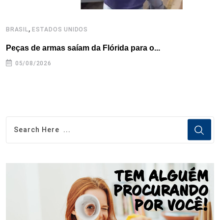
,
BRASIL
ESTADOS UNIDOS
B
Peças de armas saíam da Flórida para o...
E
e
05/08/2026